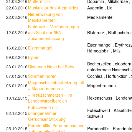
31.03.2016
Muttermilch
Dopamin
,
Milchdrüse
,
22.03.2016
Muskulatur des Augenlides
Augenlid
,
Lid
Nebenwirkung von
22.03.2016
Medikamente
Medikamenten
Blutdruck – Veränderungen
12.03.2016
aus Sicht der 5BN:
Blutdruck
,
Bluthochdru
Zusammenfassung
Eisenmangel
,
Erythroz
16.02.2016
Eisenmangel
Hämoglobin
,
Milz
09.02.2016
Lipom
Becherzellen
,
ektoderm
23.01.2016
Rinnende Nase bei Baby
entodermale Nasenschl
07.01.2016
Stimmen hören
Cochlea
,
Hörfunktion
,
Magenschleimhautreizung mit
06.01.2016
Magenbrennen
« Magenbrennen »
« Kreuzschmerzen » im
10.12.2015
Hexenschuss
,
Lendenw
Lendenwirbelbereich
Fußschweiß mit
Fußschweiß
,
Käsefüße
02.12.2015
unangenehmer
Schweiß
Geruchsentwicklung
Parodontitis, Parodontose und
25.10.2015
Parodontitis
,
Parodont
Zahnempfindlichkeit