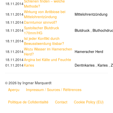
Schienen finden – welche
18.11.2014
Methode?
Wirkung von Antibiose bei
18.11.2014
Mittelohrentzündung
Mittelohrentzündung
18.11.2014
Darmtumor sinnvoll?
Systolischer Blutdruck
18.11.2014
Blutdruck
,
Bluthochdru
170mm/HG
Ist jeder Konflikt durch
18.11.2014
Bewusstwerdung lösbar?
Wozu Wasser im Hamerschen
18.11.2014
Hamerscher Herd
Herd?
18.11.2014
Angina bei Kälte und Feuchte
01.11.2014
Karies
Dentinkaries
,
Karies
,
Z
© 2026 by Ingmar Marquardt
Aperçu
Impressum / Sources / Références
Politique de Cofidentialité
Contact
Cookie Policy (EU)