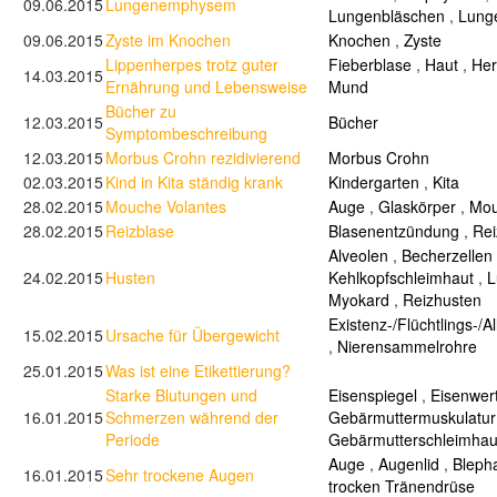
09.06.2015
Lungenemphysem
Lungenbläschen
,
Lung
09.06.2015
Zyste im Knochen
Knochen
,
Zyste
Lippenherpes trotz guter
Fieberblase
,
Haut
,
Her
14.03.2015
Ernährung und Lebensweise
Mund
Bücher zu
12.03.2015
Bücher
Symptombeschreibung
12.03.2015
Morbus Crohn rezidivierend
Morbus Crohn
02.03.2015
Kind in Kita ständig krank
Kindergarten
,
Kita
28.02.2015
Mouche Volantes
Auge
,
Glaskörper
,
Mou
28.02.2015
Reizblase
Blasenentzündung
,
Rei
Alveolen
,
Becherzellen
24.02.2015
Husten
Kehlkopfschleimhaut
,
L
Myokard
,
Reizhusten
Existenz-/Flüchtlings-/A
15.02.2015
Ursache für Übergewicht
,
Nierensammelrohre
25.01.2015
Was ist eine Etikettierung?
Starke Blutungen und
Eisenspiegel
,
Eisenwer
16.01.2015
Schmerzen während der
Gebärmuttermuskulatur
Periode
Gebärmutterschleimhau
Auge
,
Augenlid
,
Blepha
16.01.2015
Sehr trockene Augen
trocken Tränendrüse