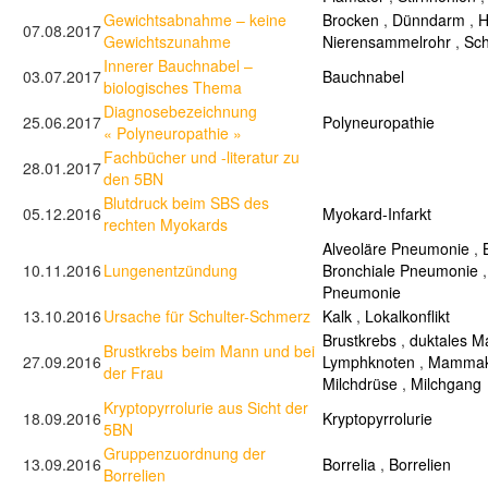
Gewichtsabnahme – keine
Brocken
,
Dünndarm
,
H
07.08.2017
Gewichtszunahme
Nierensammelrohr
,
Sch
Innerer Bauchnabel –
03.07.2017
Bauchnabel
biologisches Thema
Diagnosebezeichnung
25.06.2017
Polyneuropathie
« Polyneuropathie »
Fachbücher und -literatur zu
28.01.2017
den 5BN
Blutdruck beim SBS des
05.12.2016
Myokard-Infarkt
rechten Myokards
Alveoläre Pneumonie
,
10.11.2016
Lungenentzündung
Bronchiale Pneumonie
Pneumonie
13.10.2016
Ursache für Schulter-Schmerz
Kalk
,
Lokalkonflikt
Brustkrebs
,
duktales 
Brustkrebs beim Mann und bei
27.09.2016
Lymphknoten
,
Mammak
der Frau
Milchdrüse
,
Milchgang
Kryptopyrrolurie aus Sicht der
18.09.2016
Kryptopyrrolurie
5BN
Gruppenzuordnung der
13.09.2016
Borrelia
,
Borrelien
Borrelien