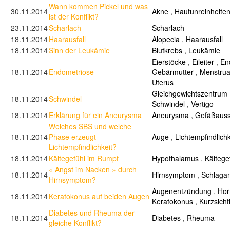
Wann kommen Pickel und was
30.11.2014
Akne
,
Hautunreinheite
ist der Konflikt?
23.11.2014
Scharlach
Scharlach
18.11.2014
Haarausfall
Alopecia
,
Haarausfall
18.11.2014
Sinn der Leukämie
Blutkrebs
,
Leukämie
Eierstöcke
,
Eileiter
,
En
18.11.2014
Endometriose
Gebärmutter
,
Menstrua
Uterus
Gleichgewichtszentrum
18.11.2014
Schwindel
Schwindel
,
Vertigo
18.11.2014
Erklärung für ein Aneurysma
Aneurysma
,
Gefäßaus
Welches SBS und welche
18.11.2014
Phase erzeugt
Auge
,
Lichtempfindlichk
Lichtempfindlichkeit?
18.11.2014
Kältegefühl im Rumpf
Hypothalamus
,
Kältege
« Angst im Nacken » durch
18.11.2014
Hirnsymptom
,
Schlagan
Hirnsymptom?
Augenentzündung
,
Hor
18.11.2014
Keratokonus auf beiden Augen
Keratokonus
,
Kurzsicht
Diabetes und Rheuma der
18.11.2014
Diabetes
,
Rheuma
gleiche Konflikt?