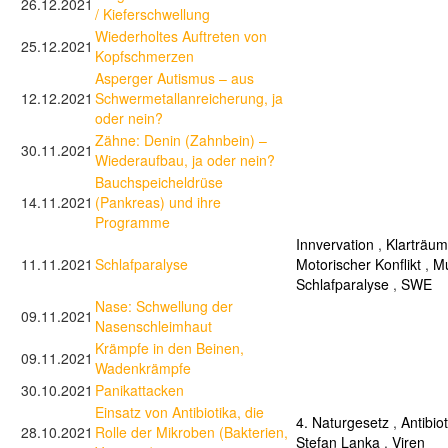
26.12.2021
/ Kieferschwellung
Wiederholtes Auftreten von
25.12.2021
Kopfschmerzen
Asperger Autismus – aus
12.12.2021
Schwermetallanreicherung, ja
oder nein?
Zähne: Denin (Zahnbein) –
30.11.2021
Wiederaufbau, ja oder nein?
Bauchspeicheldrüse
14.11.2021
(Pankreas) und ihre
Programme
Innvervation
,
Klarträu
11.11.2021
Schlafparalyse
Motorischer Konflikt
,
Mu
Schlafparalyse
,
SWE
Nase: Schwellung der
09.11.2021
Nasenschleimhaut
Krämpfe in den Beinen,
09.11.2021
Wadenkrämpfe
30.10.2021
Panikattacken
Einsatz von Antibiotika, die
4. Naturgesetz
,
Antibio
28.10.2021
Rolle der Mikroben (Bakterien,
Stefan Lanka
,
Viren