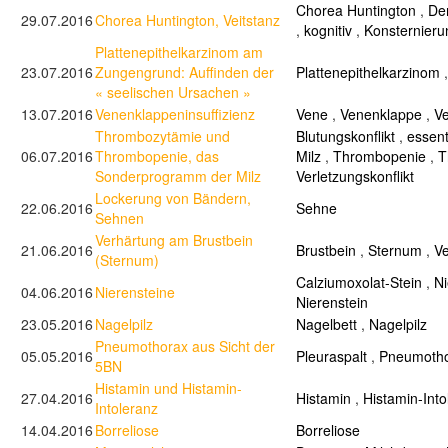
Chorea Huntington
,
De
29.07.2016
Chorea Huntington, Veitstanz
,
kognitiv
,
Konsternieru
Plattenepithelkarzinom am
23.07.2016
Zungengrund: Auffinden der
Plattenepithelkarzinom
« seelischen Ursachen »
13.07.2016
Venenklappeninsuffizienz
Vene
,
Venenklappe
,
Ve
Thrombozytämie und
Blutungskonflikt
,
essen
06.07.2016
Thrombopenie, das
Milz
,
Thrombopenie
,
T
Sonderprogramm der Milz
Verletzungskonflikt
Lockerung von Bändern,
22.06.2016
Sehne
Sehnen
Verhärtung am Brustbein
21.06.2016
Brustbein
,
Sternum
,
Ve
(Sternum)
Calziumoxolat-Stein
,
N
04.06.2016
Nierensteine
Nierenstein
23.05.2016
Nagelpilz
Nagelbett
,
Nagelpilz
Pneumothorax aus Sicht der
05.05.2016
Pleuraspalt
,
Pneumoth
5BN
Histamin und Histamin-
27.04.2016
Histamin
,
Histamin-Into
Intoleranz
14.04.2016
Borreliose
Borreliose