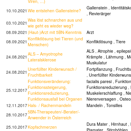
Viren, …)
Gallenstein
,
Identitätsko
10.10.2021
Wie entstehen Gallensteine?
,
Revierärger
Was löst schnarchen aus und
03.10.2021
wie geht es wieder weg?
08.09.2021
(Haut-)Arzt mit 5BN-Kenntnis
Arzt
Konfliktlösung bei Tieren (und
08.09.2021
Konfliktlösung
,
Tiere
Menschen)
ALS
,
Atrophie
,
epileps
ALS – Amyotrophe
24.08.2021
Krämpfe
,
Lähmung
,
Mo
Lateralsklerose
Muskulatur
Unerfüllter Kinderwunsch /
Fortpflanzung
,
Fruchtba
24.08.2021
Fruchtbarkeit
,
Unerfüllter Kinderwun
Funktionsveränderung:
facialis paresi
,
Funktion
Funktionssteigerung,
Funktionsreduzierung
,
25.12.2017
Funktionsreduzierung,
Muskelerschlaffung
,
Ni
Funktionsausfall bei Organen
Nierenversagen
,
Osteo
12.11.2017
Hals- / Rachenmandeln
Mandeln
,
Tonsilles
5BN-Therapeuten/-Berater/-
28.10.2017
Anwender in Österreich
Dura Mater
,
Hirnhaut
,
25.10.2017
Kopfschmerzen
Piamater
,
Stirnhöhlen