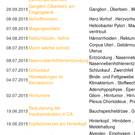
Ganglion (Überbein) am
28.09.2015
Ganglion
,
Überbein
,
W
Fingergelenk
08.08.2015
Vorhofflimmern
Herz-Vorhof
,
Herzvorho
Helicobacter Pylori
,
Ma
07.08.2015
Magengeschwür
ventriculi
04.08.2015
Rektumbluten, hellrot
Hämorrhoiden
,
Rektum
Corpus Uteri
,
Gebärmut
08.07.2015
Myom wächst schnell
Uterus
Entzündung
,
Nasenneb
08.07.2015
Nasennebenhöhlenentzündung
Nasennebenhöhlenent
07.07.2015
Schluckauf
Schluckauf
,
Zwerchfell
Hitzewallungen im
Binde- und Fettgewebe
04.07.2015
Klimakterium
Klimakterium
,
Stoffwec
Adenohypophyse
,
Epe
02.07.2015
Hirntumore
Gliom
,
Hirntumor
,
Hirn
Plexus Chorioideus
,
Pr
Reduzierung der
19.06.2015
Bauchspeicheldrüse
,
G
Insulinproduktion in CA
Hinterkopf
,
Hirnödem
,
16.06.2015
Kopfschmerzen am Hinterkopf
Meidehaltung
Alveolen
,
Emphysem
,