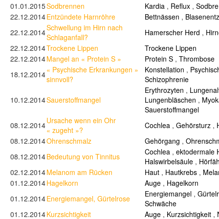
01.01.2015
Sodbrennen
Kardia
,
Reflux
,
Sodbre
22.12.2014
Entzündete Harnröhre
Bettnässen
,
Blasenent
Schwellung im Hirn nach
22.12.2014
Hamerscher Herd
,
Hir
Schlaganfall?
22.12.2014
Trockene Lippen
Trockene Lippen
22.12.2014
Mangel an « Protein S »
Protein S
,
Thrombose
« Psychische Erkrankungen »
Konstellation
,
Psychisc
18.12.2014
sinnvoll?
Schizophrenie
Erythrozyten
,
Lungenal
10.12.2014
Sauerstoffmangel
Lungenbläschen
,
Myok
Sauerstoffmangel
Ursache wenn ein Ohr
08.12.2014
Cochlea
,
Gehörsturz
,
« zugeht »?
08.12.2014
Ohrenschmalz
Gehörgang
,
Ohrensch
Cochlea
,
ektodermale H
08.12.2014
Bedeutung von Tinnitus
Halswirbelsäule
,
Hörfäh
02.12.2014
Melanom am Rücken
Haut
,
Hautkrebs
,
Mel
01.12.2014
Hagelkorn
Auge
,
Hagelkorn
Energiemangel
,
Gürtel
01.12.2014
Energiemangel, Gürtelrose
Schwäche
01.12.2014
Kurzsichtigkeit
Auge
,
Kurzsichtigkeit
,