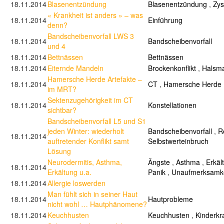
18.11.2014
Blasenentzündung
Blasenentzündung
,
Zyst
« Krankheit ist anders » – was
18.11.2014
Einführung
denn?
Bandscheibenvorfall LWS 3
18.11.2014
Bandscheibenvorfall
und 4
18.11.2014
Bettnässen
Bettnässen
18.11.2014
Eiternde Mandeln
Brockenkonflikt
,
Halsm
Hamersche Herde Artefakte –
18.11.2014
CT
,
Hamersche Herde
im MRT?
Sektenzugehörigkeit im CT
18.11.2014
Konstellationen
sichtbar?
Bandscheibenvorfall L5 und S1
jeden Winter: wiederholt
Bandscheibenvorfall
,
R
18.11.2014
auftretender Konflikt samt
Selbstwerteinbruch
Lösung
Neurodermitis, Asthma,
Ängste
,
Asthma
,
Erkäl
18.11.2014
Erkältung u.a.
Panik
,
Unaufmerksamke
18.11.2014
Allergie loswerden
Man fühlt sich in seiner Haut
18.11.2014
Hautprobleme
nicht wohl … Hautphänomene?
18.11.2014
Keuchhusten
Keuchhusten
,
Kinderkr