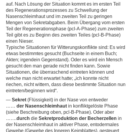
auf. Nach Lösung der Situation kommt es im ersten Teil
des Regenerationsprozesses zu Schwellung der
Nasenschleimhaut und im zweiten Teil zu geringen
Mengen von Sekretabgaben. Beim Übergang vom ersten
Teil der Regenerationsphase (pcl-A-Phase) zum zweiten
Teil gibt es zu Beginn des zweiten Teiles (pcl-B-Phase)
einen Nieser.
Typische Situationen für Witterungskonflikte sind: Es wird
etwas bestimmtes gesucht (Buchseite in einem Buch;
Akten; irgendein Gegenstand). Oder es wird ein Mensch
gesucht den man gerade nicht finden kann. Sowie
Situationen, die überraschend eintreten können und
welche man nicht erwartet hatte; „ich konnte nicht
riechen, nicht wittern, dass diese bestimmte Situation nun
eintreten/beginnen wird“.
—
Sekret
(Flüssigkeit) in der Nase von entweder
……
der Nasenschleimhaut
in konfliktgelöste Phase
(siehe Beschreibung oben, pcl-B-Phase). Oder aber
…….
durch
die
Sekretproduktion der Becherzellen
in
der Nasenschleimhaut in aktiver Phase, entodermales
Gewebe (Gewebe des Inneren Keimblattes), gesteuert