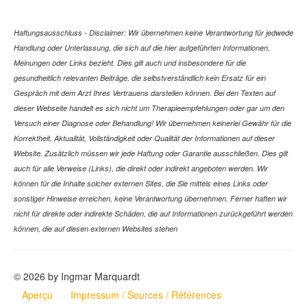
Haftungsausschluss - Disclaimer: Wir übernehmen keine Verantwortung für jedwede
Handlung oder Unterlassung, die sich auf die hier aufgeführten Informationen,
Meinungen oder Links bezieht. Dies gilt auch und insbesondere für die
gesundheitlich relevanten Beiträge, die selbstverständlich kein Ersatz für ein
Gespräch mit dem Arzt Ihres Vertrauens darstellen können. Bei den Texten auf
dieser Webseite handelt es sich nicht um Therapieempfehlungen oder gar um den
Versuch einer Diagnose oder Behandlung! Wir übernehmen keinerlei Gewähr für die
Korrektheit, Aktualität, Vollständigkeit oder Qualität der Informationen auf dieser
Website. Zusätzlich müssen wir jede Haftung oder Garantie ausschließen. Dies gilt
auch für alle Verweise (Links), die direkt oder indirekt angeboten werden. Wir
können für die Inhalte solcher externen Sites, die Sie mittels eines Links oder
sonstiger Hinweise erreichen, keine Verantwortung übernehmen. Ferner haften wir
nicht für direkte oder indirekte Schäden, die auf Informationen zurückgeführt werden
können, die auf diesen externen Websites stehen
© 2026 by Ingmar Marquardt
Aperçu
Impressum / Sources / Références