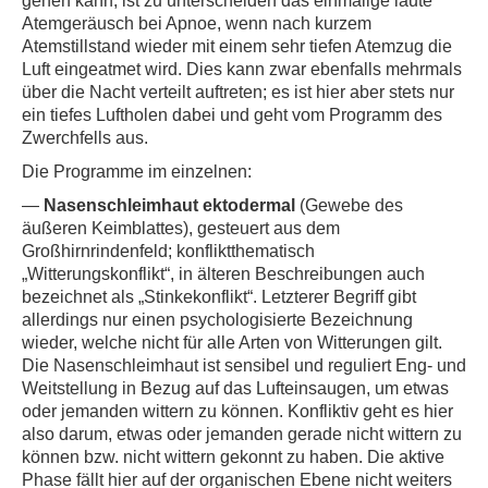
gehen kann, ist zu unterscheiden das einmalige laute
Atemgeräusch bei Apnoe, wenn nach kurzem
Atemstillstand wieder mit einem sehr tiefen Atemzug die
Luft eingeatmet wird. Dies kann zwar ebenfalls mehrmals
über die Nacht verteilt auftreten; es ist hier aber stets nur
ein tiefes Luftholen dabei und geht vom Programm des
Zwerchfells aus.
Die Programme im einzelnen:
—
Nasenschleimhaut
ektodermal
(Gewebe des
äußeren Keimblattes), gesteuert aus dem
Großhirnrindenfeld; konfliktthematisch
„Witterungskonflikt“, in älteren Beschreibungen auch
bezeichnet als „Stinkekonflikt“. Letzterer Begriff gibt
allerdings nur einen psychologisierte Bezeichnung
wieder, welche nicht für alle Arten von Witterungen gilt.
Die Nasenschleimhaut ist sensibel und reguliert Eng- und
Weitstellung in Bezug auf das Lufteinsaugen, um etwas
oder jemanden wittern zu können. Konfliktiv geht es hier
also darum, etwas oder jemanden gerade nicht wittern zu
können bzw. nicht wittern gekonnt zu haben. Die aktive
Phase fällt hier auf der organischen Ebene nicht weiters