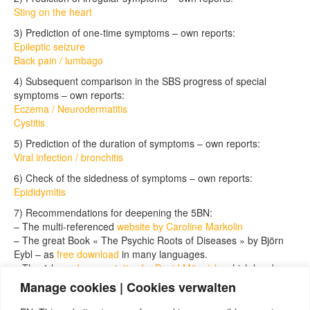
Sting on the heart
3) Prediction of one-time symptoms – own reports:
Epileptic seizure
Back pain / lumbago
4) Subsequent comparison in the SBS progress of special
symptoms – own reports:
Eczema / Neurodermatitis
Cystitis
5) Prediction of the duration of symptoms – own reports:
Viral infection / bronchitis
6) Check of the sidedness of symptoms – own reports:
Epididymitis
7) Recommendations for deepening the 5BN:
– The multi-referenced
website by Caroline Markolin
– The great Book « The Psychic Roots of Diseases » by Björn
Eybl – as
free download
in many languages.
– The 4-hour
documentation by David Münnich
, which has been
viewed almost 3 million times (german, with english subtitles)
Manage cookies | Cookies verwalten
– A very good
introduction presentation by Dr. Melissa Sell
(who
is also the speaker of the english version of this series) on