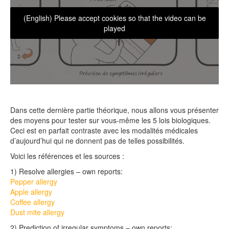
(English) Please accept cookies so that the video can be
played
Dans cette dernière partie théorique, nous allons vous présenter
des moyens pour tester sur vous-même les 5 lois biologiques.
Ceci est en parfait contraste avec les modalités médicales
d’aujourd’hui qui ne donnent pas de telles possibilités.
Voici les références et les sources :
1) Resolve allergies – own reports:
Pepper allergy
Apple allergy
Coffee allergy
Dust mite allergy
2) Prediction of irregular symptoms – own reports: