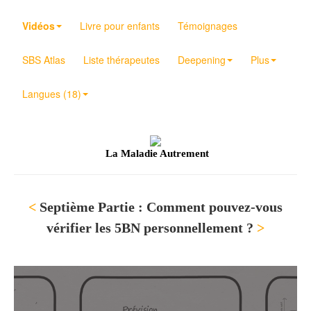
Vidéos
Livre pour enfants
Témoignages
SBS Atlas
Liste thérapeutes
Deepening
Plus
Langues (18)
La Maladie Autrement
<
Septième Partie : Comment pouvez-vous
vérifier les 5BN personnellement ?
>