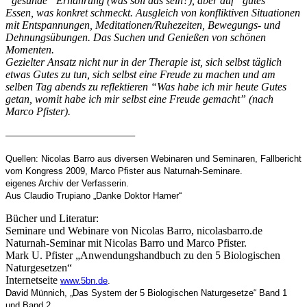
“gesunde” Ernährung (was soll das sein?), aber auf “gutes”
Essen, was konkret schmeckt. Ausgleich von konfliktiven Situationen
mit Entspannungen, Meditationen/Ruhezeiten, Bewegungs- und
Dehnungsübungen. Das Suchen und Genießen von schönen
Momenten.
Gezielter Ansatz nicht nur in der Therapie ist, sich selbst täglich
etwas Gutes zu tun, sich selbst eine Freude zu machen und am
selben Tag abends zu reflektieren “Was habe ich mir heute Gutes
getan, womit habe ich mir selbst eine Freude gemacht” (nach
Marco Pfister).
——————————————–
Quellen: Nicolas Barro aus diversen Webinaren und Seminaren, Fallbericht
vom Kongress 2009, Marco Pfister aus Naturnah-Seminare.
eigenes Archiv der Verfasserin.
Aus Claudio Trupiano „Danke Doktor Hamer“
Bücher und Literatur:
Seminare und Webinare von Nicolas Barro, nicolasbarro.de
Naturnah-Seminar mit Nicolas Barro und Marco Pfister.
Mark U. Pfister „Anwendungshandbuch zu den 5 Biologischen
Naturgesetzen“
Internetseite
www.5bn.de
.
David Münnich, „Das System der 5 Biologischen Naturgesetze“ Band 1
und Band 2.