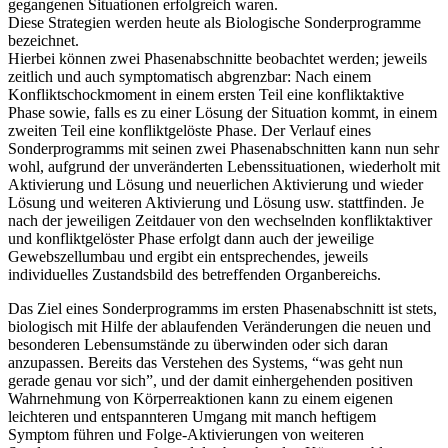
gegangenen Situationen erfolgreich waren.
Diese Strategien werden heute als Biologische Sonderprogramme
bezeichnet.
Hierbei können zwei Phasenabschnitte beobachtet werden; jeweils
zeitlich und auch symptomatisch abgrenzbar: Nach einem
Konfliktschockmoment in einem ersten Teil eine konfliktaktive
Phase sowie, falls es zu einer Lösung der Situation kommt, in einem
zweiten Teil eine konfliktgelöste Phase. Der Verlauf eines
Sonderprogramms mit seinen zwei Phasenabschnitten kann nun sehr
wohl, aufgrund der unveränderten Lebenssituationen, wiederholt mit
Aktivierung und Lösung und neuerlichen Aktivierung und wieder
Lösung und weiteren Aktivierung und Lösung usw. stattfinden. Je
nach der jeweiligen Zeitdauer von den wechselnden konfliktaktiver
und konfliktgelöster Phase erfolgt dann auch der jeweilige
Gewebszellumbau und ergibt ein entsprechendes, jeweils
individuelles Zustandsbild des betreffenden Organbereichs.
Das Ziel eines Sonderprogramms im ersten Phasenabschnitt ist stets,
biologisch mit Hilfe der ablaufenden Veränderungen die neuen und
besonderen Lebensumstände zu überwinden oder sich daran
anzupassen. Bereits das Verstehen des Systems, “was geht nun
gerade genau vor sich”, und der damit einhergehenden positiven
Wahrnehmung von Körperreaktionen kann zu einem eigenen
leichteren und entspannteren Umgang mit manch heftigem
Symptom führen und Folge-Aktivierungen von weiteren