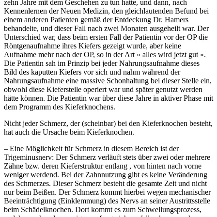
zehn Jahre mit dem Geschehen zu tun hatte, und dann, nach
Kennenlernen der Neuen Medizin, den gleichlautenden Befund bei
einem anderen Patienten gemäß der Entdeckung Dr. Hamers
behandelte, und dieser Fall nach zwei Monaten ausgeheilt war. Der
Unterschied war, dass beim ersten Fall der Patientin vor der OP die
Röntgenaufnahme ihres Kiefers gezeigt wurde, aber keine
Aufnahme mehr nach der OP, so in der Art « alles wird jetzt gut ».
Die Patientin sah im Prinzip bei jeder Nahrungsaufnahme dieses
Bild des kaputten Kiefers vor sich und nahm während der
Nahrungsaufnahme eine massive Schonhaltung bei dieser Stelle ein,
obwohl diese Kieferstelle operiert war und später genutzt werden
hätte können. Die Patientin war über diese Jahre in aktiver Phase mit
dem Programm des Kieferknochens.
Nicht jeder Schmerz, der (scheinbar) bei den Kieferknochen besteht,
hat auch die Ursache beim Kieferknochen.
– Eine Möglichkeit für Schmerz in diesem Bereich ist der
Trigeminusnerv: Der Schmerz verläuft stets über zwei oder mehrere
Zähne bzw. deren Kieferstruktur entlang , von hinten nach vorne
weniger werdend. Bei der Zahnnutzung gibt es keine Veränderung
des Schmerzes. Dieser Schmerz besteht die gesamte Zeit und nicht
nur beim Beißen. Der Schmerz kommt hierbei wegen mechanischer
Beeinträchtigung (Einklemmung) des Nervs an seiner Austrittsstelle
beim Schädelknochen. Dort kommt es zum Schwellungsprozess,