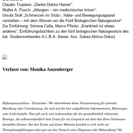
Claudio Trupiano: „Danke Doktor Hamer“.
Walter A. Posch: „Allergien – ein medizinischer Irrtum“.
Ursula Stoll „Schmerzen im Stütz-, Halte- und Bewegungsapparat
verstehen – mit dem Wissen um die Fünf Biologischen Naturgesetze“
Zur Einführung: Simona Cella, Marco Pfister, „Krankheit ist etwas
anderes“, Einführungsbüchlein zu den fünf biologischen Naturgesetze des
ital. Studienverbandes A.L.B.A. (heute: Ass. Saluta Aktiva Onlus)
Verfasst von: Monika Anzenberger
Haftungsausschluss - Disclaimer: Wir übernehmen keine Verantwortung für jedwede
Handlung oder Unterlassung, die sich auf die hier aufgeführten Informationen, Meinungen
oder Links bezieht. Dies gilt auch und insbesondere für die gesundheitlich relevanten
Beiträge, die selbstverständlich kein Ersatz für ein Gespräch mit dem Arzt Ihres Vertrauens
darstellen können. Bei den Texten auf dieser Webseite handelt es sich nicht um
Therapieempfehlungen oder gar um den Versuch einer Diagnose oder Behandlung! Wir