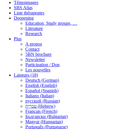
Témoignages
SBS Atlas
Liste thérapeutes
Deepening
Education, Study groups, …
Literature
Research
Plus
A propos
Contact
5BN brochure
Newsletter
Participation / Don
Les nouvelles
Langues (18)
Deutsch (German)
English (English)
Español (Spanish)
Italiano (Italian)
русский (Russian)
עברית (Hebrew)
Français (French)
Български (Bulgarian)
Magyar (Hungarian)
Português (Portuguese)