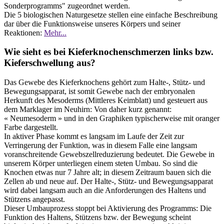
Sonderprogramms" zugeordnet werden.
Die 5 biologischen Naturgesetze stellen eine einfache Beschreibung
dar über die Funktionsweise unseres Körpers und seiner
Reaktionen:
Mehr...
Wie sieht es bei Kieferknochenschmerzen links bzw.
Kieferschwellung aus?
Das Gewebe des Kieferknochens gehört zum Halte-, Stütz- und
Bewegungsapparat, ist somit Gewebe nach der embryonalen
Herkunft des Mesoderms (Mittleres Keimblatt) und gesteuert aus
dem Marklager im Neuhirn: Von daher kurz genannt:
« Neumesoderm » und in den Graphiken typischerweise mit oranger
Farbe dargestellt.
In aktiver Phase kommt es langsam im Laufe der Zeit zur
Verringerung der Funktion, was in diesem Falle eine langsam
voranschreitende Gewebszellreduzierung bedeutet. Die Gewebe in
unserem Körper unterliegen einem steten Umbau. So sind die
Knochen etwas nur 7 Jahre alt; in diesem Zeitraum bauen sich die
Zellen ab und neue auf. Der Halte-, Stütz- und Bewegungsapparat
wird dabei langsam auch an die Anforderungen des Haltens und
Stützens angepasst.
Dieser Umbauprozess stoppt bei Aktivierung des Programms: Die
Funktion des Haltens, Stützens bzw. der Bewegung scheint