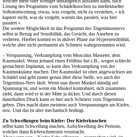
welcher mehr oder weniger umfangreich ausfallen kann, nach
Lösung des Programms vom Schädelknochen zu intellektueller
Selbstentwertung, etwas, was vorgeht, nicht zu verstehen, « ich
kapiere nicht, was da vorgeht, warum das passiert, was hier
passiert ».
Die weitere Möglichkeit ist das Programm des Trigeminusnervs
selbst in Bezug auf Sensibilität, das Gesicht, das Ansehen zu
verlieren. Hierbei kommt es in aktiver Phase zur Hypersensibilität,
welche aber nicht permanent als Schmerz wahrgenommen wird.
–
Verspannung, Verkrampfung vom Musculus Masseter, dem
Kaumuskel. Wenn jemand einen Fehlbiss hat z.B., wegen schlecht
gemachtem Implantat, so kann dies Verkrampfung von der
Kaumuskulatur machen. Der Kaumuskel ist oben angewachsen am
Schädel und geht runter genau über diese Stelle, wo auch der
Trigeminus-Nerv läuft. Wenn nun dieser Muskel ständig auf
Spannung ist, und wenn ein Muskel kontrahiert, sich zusammen
zieht, dann wird er in der Mitte ja dicker. Und durch diesen
dauerhaften Druck kann es hier auch Schmerz vom Trigeminus
geben. Dies macht dann meistens auch Verspannungen am Kiefer,
usw. Und das ist aber mechanisch bedingt.
Zu Schwellungen beim Kiefer: Der Kieferknochen
selbst kann Schwellung machen, Aufschwellung des Periosts,
welches dann Kieferschmerzen verursacht.