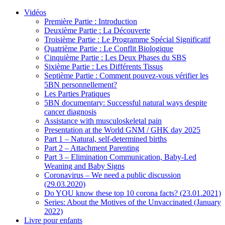
Vidéos
Première Partie : Introduction
Deuxième Partie : La Découverte
Troisième Partie : Le Programme Spécial Significatif
Quatrième Partie : Le Conflit Biologique
Cinquième Partie : Les Deux Phases du SBS
Sixième Partie : Les Différents Tissus
Septième Partie : Comment pouvez-vous vérifier les
5BN personnellement?
Les Parties Pratiques
5BN documentary: Successful natural ways despite
cancer diagnosis
Assistance with musculoskeletal pain
Presentation at the World GNM / GHK day 2025
Part 1 – Natural, self-determined births
Part 2 – Attachment Parenting
Part 3 – Elimination Communication, Baby-Led
Weaning and Baby Signs
Coronavirus – We need a public discussion
(29.03.2020)
Do YOU know these top 10 corona facts? (23.01.2021)
Series: About the Motives of the Unvaccinated (January
2022)
Livre pour enfants