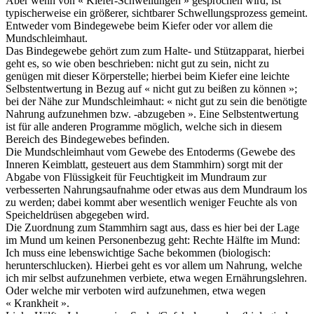
Aber wenn von « Kiefer-Schwellungen » gesprochen wird, ist
typischerweise ein größerer, sichtbarer Schwellungsprozess gemeint.
Entweder vom Bindegewebe beim Kiefer oder vor allem die
Mundschleimhaut.
Das Bindegewebe gehört zum zum Halte- und Stützapparat, hierbei
geht es, so wie oben beschrieben: nicht gut zu sein, nicht zu
genügen mit dieser Körperstelle; hierbei beim Kiefer eine leichte
Selbstentwertung in Bezug auf « nicht gut zu beißen zu können »;
bei der Nähe zur Mundschleimhaut: « nicht gut zu sein die benötigte
Nahrung aufzunehmen bzw. -abzugeben ». Eine Selbstentwertung
ist für alle anderen Programme möglich, welche sich in diesem
Bereich des Bindegewebes befinden.
Die Mundschleimhaut vom Gewebe des Entoderms (Gewebe des
Inneren Keimblatt, gesteuert aus dem Stammhirn) sorgt mit der
Abgabe von Flüssigkeit für Feuchtigkeit im Mundraum zur
verbesserten Nahrungsaufnahme oder etwas aus dem Mundraum los
zu werden; dabei kommt aber wesentlich weniger Feuchte als von
Speicheldrüsen abgegeben wird.
Die Zuordnung zum Stammhirn sagt aus, dass es hier bei der Lage
im Mund um keinen Personenbezug geht:
Rechte Hälfte im Mund:
Ich muss eine lebenswichtige Sache bekommen (biologisch:
herunterschlucken). Hierbei geht es vor allem um Nahrung, welche
ich mir selbst aufzunehmen verbiete, etwa wegen Ernährungslehren.
Oder welche mir verboten wird aufzunehmen, etwa wegen
« Krankheit ».