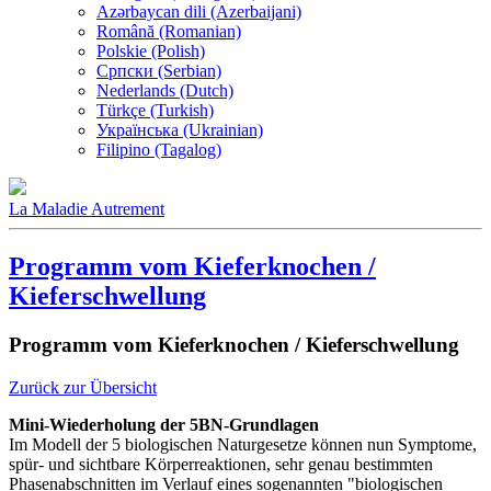
Azərbaycan dili (Azerbaijani)
Română (Romanian)
Polskie (Polish)
Српски (Serbian)
Nederlands (Dutch)
Türkçe (Turkish)
Українська (Ukrainian)
Filipino (Tagalog)
La Maladie Autrement
Programm vom Kieferknochen /
Kieferschwellung
Programm vom Kieferknochen / Kieferschwellung
Zurück zur Übersicht
Mini-Wiederholung der 5BN-Grundlagen
Im Modell der 5 biologischen Naturgesetze können nun Symptome,
spür- und sichtbare Körperreaktionen, sehr genau bestimmten
Phasenabschnitten im Verlauf eines sogenannten "biologischen