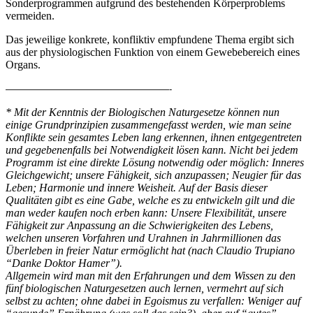
Sonderprogrammen aufgrund des bestehenden Körperproblems
vermeiden.
Das jeweilige konkrete, konfliktiv empfundene Thema ergibt sich
aus der physiologischen Funktion von einem Gewebebereich eines
Organs.
——————————————————-
* Mit der Kenntnis der Biologischen Naturgesetze können nun
einige Grundprinzipien zusammengefasst werden, wie man seine
Konﬂikte sein gesamtes Leben lang erkennen, ihnen entgegentreten
und gegebenenfalls bei Notwendigkeit lösen kann. Nicht bei jedem
Programm ist eine direkte Lösung notwendig oder möglich: Inneres
Gleichgewicht; unsere Fähigkeit, sich anzupassen; Neugier für das
Leben; Harmonie und innere Weisheit. Auf der Basis dieser
Qualitäten gibt es eine Gabe, welche es zu entwickeln gilt und die
man weder kaufen noch erben kann: Unsere Flexibilität, unsere
Fähigkeit zur Anpassung an die Schwierigkeiten des Lebens,
welchen unseren Vorfahren und Urahnen in Jahrmillionen das
Überleben in freier Natur ermöglicht hat (nach Claudio Trupiano
“Danke Doktor Hamer”).
Allgemein wird man mit den Erfahrungen und dem Wissen zu den
fünf biologischen Naturgesetzen auch lernen, vermehrt auf sich
selbst zu achten; ohne dabei in Egoismus zu verfallen: Weniger auf