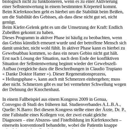
biologisch nicht zu funktionieren, wenn es zu einer Aktivierung
einer Selbstentwertung in einem bestimmten Körperteil kommt.
Beim Kieferknochen geht es hierbei um die Stabilität beim Beißen,
um die Stabilität des Gebisses, als dass diese nicht gut sei, nicht
genügt.
Beim Kiefer-Gelenk geht es um die Umsetzung der Kraft: Endlich
Zubeißen gekonnt zu haben.
Dieses Programm in aktiver Phase ist häufig zu beobachten, wenn
das Gebiss künstlich erneuert wurde und der betroffene Mensch sich
damit unsicher, nicht wohl fühlt. In aktiver Phase kann es hierbei zu
Gewebsabbau kommen, so dass ein neues Gebiss nicht gut hält.
Erst nach Lösung der Situation, nach dem Ende der konfliktiven
Situation der Selbstentwertung beginnt wieder der Gewebszell-
Aufbau (vergleiche dazu die Beschreibungen in Claudio Trupiano
« Danke Doktor Hamer »). Dieser Regenerationsprozess,
« Heilungsphase », kann auch mit Schmerzen einhergehen; muss
aber nicht. Schmerzen gibt es nur bei vermehrter Schwellung wegen
der Dehnung der Knochenhaut.
In einem Fallbeispiel aus einem Kongress 2009 in Genua,
Convegno di Studi des früheren ital. Studienverbandes A.L.B.A.,
Quelle: N.Barro: Bei diesem Kongress stellte einer der Ärzte, Dr. P.
,
eine
Fallstudie eines Kollegen vor, der zwei exakt gleiche
Diagnosen – eine Abszess- und Fistelbildung im Kieferknochen –
einerseits konventionell behandelte, wobei die Patientin knappe