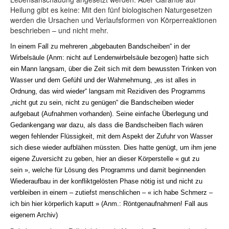
Heilung gibt es keine: Mit den fünf biologischen Naturgesetzen
werden die Ursachen und Verlaufsformen von Körperreaktionen
beschrieben – und nicht mehr.
In einem Fall zu mehreren „abgebauten Bandscheiben“ in der
Wirbelsäule (Anm: nicht auf Lendenwirbelsäule bezogen) hatte sich
ein Mann langsam, über die Zeit sich mit dem bewussten Trinken von
Wasser und dem Gefühl und der Wahrnehmung, „es ist alles in
Ordnung, das wird wieder“ langsam mit Rezidiven des Programms
„nicht gut zu sein, nicht zu genügen“ die Bandscheiben wieder
aufgebaut (Aufnahmen vorhanden). Seine einfache Überlegung und
Gedankengang war dazu, als dass die Bandscheiben flach wären
wegen fehlender Flüssigkeit, mit dem Aspekt der Zufuhr von Wasser
sich diese wieder aufblähen müssten. Dies hatte genügt, um ihm jene
eigene Zuversicht zu geben, hier an dieser Körperstelle « gut zu
sein », welche für Lösung des Programms und damit beginnenden
Wiederaufbau in der konfliktgelösten Phase nötig ist und nicht zu
verbleiben in einem – zutiefst menschlichen – « ich habe Schmerz –
ich bin hier körperlich kaputt » (Anm.: Röntgenaufnahmen! Fall aus
eigenem Archiv)