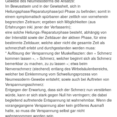
Gewebe des Neumesoderms die Ansätze:
Im Bewusstsein und in der Gewissheit, sich in
Heilungsphase/Reparaturphase/pcl-Phase zu befinden; somit in
einem symptomatisch spürbaren aber zeitlich von vorneherein
begrenzten Zeitraum; ergeben sich Möglichkeiten (aus
Erfahrungen inkl. jener der Verfasserin);
eine solche Heilungs-/Reparaturphase besteht, abhängig von
der Intensität sowie der Zeitdauer der aktiven Phase, für eine
bestimmte Zeitdauer, welche aber nicht die gesamte Zeit als
schmerzhaft erlebt und durchgestanden werden muss:
* Auflösung der Verspannung der Muskelfaszien: den « Schmerz
kommen lassen », « Schmerz, welcher beginnt sich als Schmerz
bemerkbar zu machen, zu zu lassen »; etwa beim
Nervenschmerz (stechend) entlang des Wirbelsäulenbereichs,
welcher bei Einklemmung vom Schwellungsprozess von
Neumesoderm-Gewebe entsteht; sowie auch bei Auftreten von
Verspannungsschmerz:
Entgegen der Erwartung, dass sich der Schmerz nun verstärken
würde, kann er sich stark gegen Null hin verringern; die dabei
begleitend auftretende Entspannung ist wahrnehmbar. Wenn die
vorangegangene Verspannung aber kein größeres Ausmaß
hatte, so muss die Verspannung selbst gar nicht
wahrgenommen worden sein.