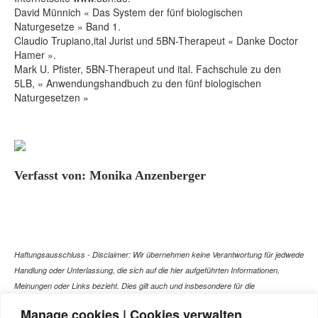
David Münnich « Das System der fünf biologischen
Naturgesetze » Band 1.
Claudio Trupiano,ital Jurist und 5BN-Therapeut « Danke Doctor
Hamer ».
Mark U. Pfister, 5BN-Therapeut und ital. Fachschule zu den
5LB, « Anwendungshandbuch zu den fünf biologischen
Naturgesetzen »
Verfasst von: Monika Anzenberger
Haftungsausschluss - Disclaimer: Wir übernehmen keine Verantwortung für jedwede
Handlung oder Unterlassung, die sich auf die hier aufgeführten Informationen,
Meinungen oder Links bezieht. Dies gilt auch und insbesondere für die
gesundheitlich relevanten Beiträge, die selbstverständlich kein Ersatz für ein
Manage cookies | Cookies verwalten
Gespräch mit dem Arzt Ihres Vertrauens darstellen können. Bei den Texten auf