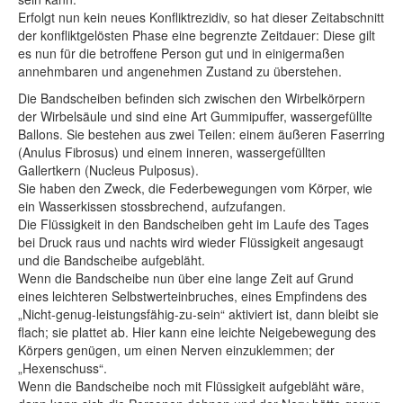
Erfolgt nun kein neues Konfliktrezidiv, so hat dieser Zeitabschnitt
der konfliktgelösten Phase eine begrenzte Zeitdauer: Diese gilt
es nun für die betroffene Person gut und in einigermaßen
annehmbaren und angenehmen Zustand zu überstehen.
Die Bandscheiben befinden sich zwischen den Wirbelkörpern
der Wirbelsäule und sind eine Art Gummipuffer, wassergefüllte
Ballons. Sie bestehen aus zwei Teilen: einem äußeren Faserring
(Anulus Fibrosus) und einem inneren, wassergefüllten
Gallertkern (Nucleus Pulposus).
Sie haben den Zweck, die Federbewegungen vom Körper, wie
ein Wasserkissen stossbrechend, aufzufangen.
Die Flüssigkeit in den Bandscheiben geht im Laufe des Tages
bei Druck raus und nachts wird wieder Flüssigkeit angesaugt
und die Bandscheibe aufgebläht.
Wenn die Bandscheibe nun über eine lange Zeit auf Grund
eines leichteren Selbstwerteinbruches, eines Empfindens des
„Nicht-genug-leistungsfähig-zu-sein“ aktiviert ist, dann bleibt sie
flach; sie plattet ab. Hier kann eine leichte Neigebewegung des
Körpers genügen, um einen Nerven einzuklemmen; der
„Hexenschuss“.
Wenn die Bandscheibe noch mit Flüssigkeit aufgebläht wäre,