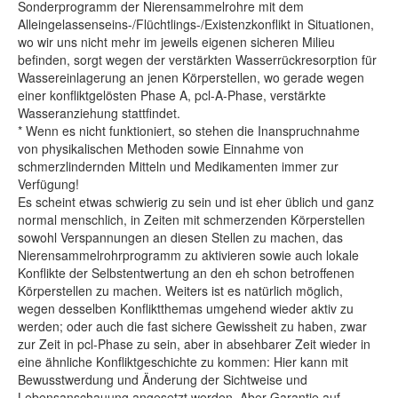
Sonderprogramm der Nierensammelrohre mit dem
Alleingelassenseins-/Flüchtlings-/Existenzkonflikt in Situationen,
wo wir uns nicht mehr im jeweils eigenen sicheren Milieu
befinden, sorgt wegen der verstärkten Wasserrückresorption für
Wassereinlagerung an jenen Körperstellen, wo gerade wegen
einer konfliktgelösten Phase A, pcl-A-Phase, verstärkte
Wasseranziehung stattfindet.
* Wenn es nicht funktioniert, so stehen die Inanspruchnahme
von physikalischen Methoden sowie Einnahme von
schmerzlindernden Mitteln und Medikamenten immer zur
Verfügung!
Es scheint etwas schwierig zu sein und ist eher üblich und ganz
normal menschlich, in Zeiten mit schmerzenden Körperstellen
sowohl Verspannungen an diesen Stellen zu machen, das
Nierensammelrohrprogramm zu aktivieren sowie auch lokale
Konflikte der Selbstentwertung an den eh schon betroffenen
Körperstellen zu machen. Weiters ist es natürlich möglich,
wegen desselben Konfliktthemas umgehend wieder aktiv zu
werden; oder auch die fast sichere Gewissheit zu haben, zwar
zur Zeit in pcl-Phase zu sein, aber in absehbarer Zeit wieder in
eine ähnliche Konfliktgeschichte zu kommen: Hier kann mit
Bewusstwerdung und Änderung der Sichtweise und
Lebensanschauung angesetzt werden. Aber Garantie auf