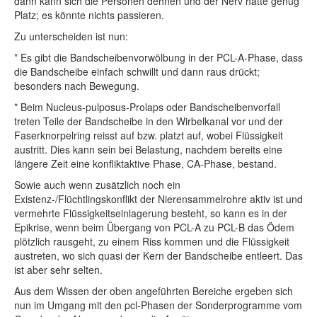
dann kann sich die Personen dehnen und der Nerv hätte genug
Platz; es könnte nichts passieren.
Zu unterscheiden ist nun:
* Es gibt die Bandscheibenvorwölbung in der PCL-A-Phase, dass
die Bandscheibe einfach schwillt und dann raus drückt;
besonders nach Bewegung.
* Beim Nucleus-pulposus-Prolaps oder Bandscheibenvorfall
treten Teile der Bandscheibe in den Wirbelkanal vor und der
Faserknorpelring reisst auf bzw. platzt auf, wobei Flüssigkeit
austritt. Dies kann sein bei Belastung, nachdem bereits eine
längere Zeit eine konfliktaktive Phase, CA-Phase, bestand.
Sowie auch wenn zusätzlich noch ein
Existenz-/Flüchtlingskonflikt der Nierensammelrohre aktiv ist und
vermehrte Flüssigkeitseinlagerung besteht, so kann es in der
Epikrise, wenn beim Übergang von PCL-A zu PCL-B das Ödem
plötzlich rausgeht, zu einem Riss kommen und die Flüssigkeit
austreten, wo sich quasi der Kern der Bandscheibe entleert. Das
ist aber sehr selten.
Aus dem Wissen der oben angeführten Bereiche ergeben sich
nun im Umgang mit den pcl-Phasen der Sonderprogramme vom