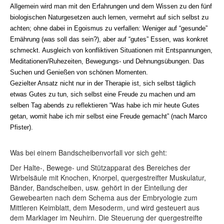
Allgemein wird man mit den Erfahrungen und dem Wissen zu den fünf
biologischen Naturgesetzen auch lernen, vermehrt auf sich selbst zu
achten; ohne dabei in Egoismus zu verfallen: Weniger auf “gesunde”
Ernährung (was soll das sein?), aber auf “gutes” Essen, was konkret
schmeckt. Ausgleich von konfliktiven Situationen mit Entspannungen,
Meditationen/Ruhezeiten, Bewegungs- und Dehnungsübungen. Das
Suchen und Genießen von schönen Momenten.
Gezielter Ansatz nicht nur in der Therapie ist, sich selbst täglich
etwas Gutes zu tun, sich selbst eine Freude zu machen und am
selben Tag abends zu reflektieren “Was habe ich mir heute Gutes
getan, womit habe ich mir selbst eine Freude gemacht” (nach Marco
Pfister).
Was bei einem Bandscheibenvorfall vor sich geht:
Der Halte-, Bewege- und Stützapparat des Bereiches der
Wirbelsäule mit Knochen, Knorpel, quergestreifter Muskulatur,
Bänder, Bandscheiben, usw. gehört in der Einteilung der
Gewebearten nach dem Schema aus der Embryologie zum
Mittleren Keimblatt, dem Mesoderm, und wird gesteuert aus
dem Marklager im Neuhirn. Die Steuerung der quergestreifte