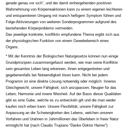
gerade genau vor sich”, und der damit einhergehenden positiven
Wahrnehmung von Körperreaktionen kann zu einem eigenen leichteren
und entspannteren Umgang mit manch heftigem Symptom führen und
Folge-Aktivierungen von weiteren Sonderprogrammen aufgrund des
bestehenden Körperproblems vermeiden.
Das jeweilige konkrete, konfliktiv empfundene Thema ergibt sich aus
der physiologischen Funktion von einem Gewebebereich eines
Organs.
* Mit der Kenntnis der Biologischen Naturgesetze können nun einige
Grundprinzipien zusammengefasst werden, wie man seine Konﬂikte
sein gesamtes Leben lang erkennen, ihnen entgegentreten und
gegebenenfalls bei Notwendigkeit lösen kann. Nicht bei jedem
Programm ist eine direkte Lösung notwendig oder möglich: Inneres
Gleichgewicht; unsere Fähigkeit, sich anzupassen; Neugier für das
Leben; Harmonie und innere Weisheit. Auf der Basis dieser Qualitäten
gibt es eine Gabe, welche es zu entwickeln gilt und die man weder
kaufen noch erben kann: Unsere Flexibilität, unsere Fähigkeit zur
Anpassung an die Schwierigkeiten des Lebens, welchen unseren
Vorfahren und Urahnen in Jahrmillionen das Überleben in freier Natur
ermöglicht hat (nach Claudio Trupiano “Danke Doktor Hamer”).