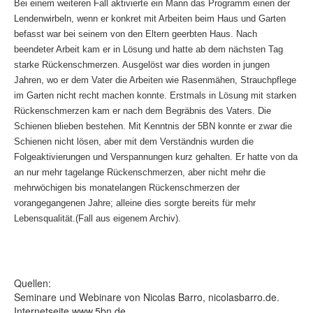
Bei einem weiteren Fall aktivierte ein Mann das Programm einen der
Lendenwirbeln, wenn er konkret mit Arbeiten beim Haus und Garten
befasst war bei seinem von den Eltern geerbten Haus. Nach
beendeter Arbeit kam er in Lösung und hatte ab dem nächsten Tag
starke Rückenschmerzen. Ausgelöst war dies worden in jungen
Jahren, wo er dem Vater die Arbeiten wie Rasenmähen, Strauchpflege
im Garten nicht recht machen konnte. Erstmals in Lösung mit starken
Rückenschmerzen kam er nach dem Begräbnis des Vaters. Die
Schienen blieben bestehen. Mit Kenntnis der 5BN konnte er zwar die
Schienen nicht lösen, aber mit dem Verständnis wurden die
Folgeaktivierungen und Verspannungen kurz gehalten. Er hatte von da
an nur mehr tagelange Rückenschmerzen, aber nicht mehr die
mehrwöchigen bis monatelangen Rückenschmerzen der
vorangegangenen Jahre; alleine dies sorgte bereits für mehr
Lebensqualität.(Fall aus eigenem Archiv).
Quellen:
Seminare und Webinare von Nicolas Barro, nicolasbarro.de.
Internetseite www.5bn.de.