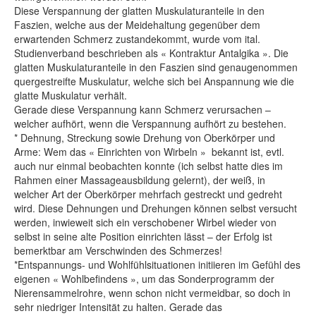
Diese Verspannung der glatten Muskulaturanteile in den
Faszien, welche aus der Meidehaltung gegenüber dem
erwartenden Schmerz zustandekommt, wurde vom ital.
Studienverband beschrieben als « Kontraktur Antalgika ». Die
glatten Muskulaturanteile in den Faszien sind genaugenommen
quergestreifte Muskulatur, welche sich bei Anspannung wie die
glatte Muskulatur verhält.
Gerade diese Verspannung kann Schmerz verursachen –
welcher aufhört, wenn die Verspannung aufhört zu bestehen.
* Dehnung, Streckung sowie Drehung von Oberkörper und
Arme: Wem das « Einrichten von Wirbeln » bekannt ist, evtl.
auch nur einmal beobachten konnte (ich selbst hatte dies im
Rahmen einer Massageausbildung gelernt), der weiß, in
welcher Art der Oberkörper mehrfach gestreckt und gedreht
wird. Diese Dehnungen und Drehungen können selbst versucht
werden, inwieweit sich ein verschobener Wirbel wieder von
selbst in seine alte Position einrichten lässt – der Erfolg ist
bemerktbar am Verschwinden des Schmerzes!
*Entspannungs- und Wohlfühlsituationen initiieren im Gefühl des
eigenen « Wohlbefindens », um das Sonderprogramm der
Nierensammelrohre, wenn schon nicht vermeidbar, so doch in
sehr niedriger Intensität zu halten. Gerade das