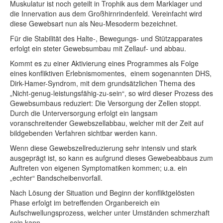
Muskulatur ist noch geteilt in Trophik aus dem Marklager und
die Innervation aus dem Großhirnrindenfeld. Vereinfacht wird
diese Gewebsart nun als Neu-Mesoderm bezeichnet.
Für die Stabilität des Halte-, Bewegungs- und Stützapparates
erfolgt ein steter Gewebsumbau mit Zellauf- und abbau.
Kommt es zu einer Aktivierung eines Programmes als Folge
eines konfliktiven Erlebnismomentes, einem sogenannten DHS,
Dirk-Hamer-Syndrom, mit dem grundsätzlichen Thema des
„Nicht-genug-leistungsfähig-zu-sein“, so wird dieser Prozess des
Gewebsumbaus reduziert: Die Versorgung der Zellen stoppt.
Durch die Unterversorgung erfolgt ein langsam
voranschreitender Gewebszellabbau, welcher mit der Zeit auf
bildgebenden Verfahren sichtbar werden kann.
Wenn diese Gewebszellreduzierung sehr intensiv und stark
ausgeprägt ist, so kann es aufgrund dieses Gewebeabbaus zum
Auftreten von eigenen Symptomatiken kommen; u.a. ein
„echter“ Bandscheibenvorfall.
Nach Lösung der Situation und Beginn der konfliktgelösten
Phase erfolgt im betreffenden Organbereich ein
Aufschwellungsprozess, welcher unter Umständen schmerzhaft
sein kann.