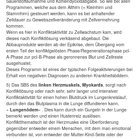
Sauerstoffaufnahme und Kohlendyoxidabgabe. So wie bei allen
Programmen, welche aus dem Althirn (= Kleinhirn und
Stammhirn) gesteuert werden, kann es bei anhaltender
Zeitdauer zu Gewebszellveränderung mit Zellvermehrung
kommen.
Wenn es hier in Konfliktaktivität zu Zellwachstum kam, wird
dieses nach Konfliktlösung verkäsend abgebaut. Die
Abbauprodukte werden ab der Epikrise, dem Übergang vom
ersten Teil der konfliktgelösten Phase/Regenerationsphase pcl-
A-Phase zur pcl-B-Phase als geronnenes Blut und Zellreste
ausgehustet.
Dieses Programm ist eines der typischen Folgeaktivierungen bei
Erhalt von negativen Diagnosen zu anderen Krankheitsbildern.
5) Das SBS des
linken Herzmuskels, Myokards
, sorgt nach
Konfliktlösung oder nach sehr, sehr langer und intensiver
Konfliktaktivität für einen hohen Blutdruck im Lungenkreislauf,
durch den das Blutplasma in die Lunge diffundieren kann,
«
Lungenödem
« . Dies kann durch ein Gurgeln in der Lunge
bemerkt werden und einen Hustenreiz auslösen.
Konfliktthematisch ist der Herzmuske eine Überforderung
gegenüber entweder einem Menschen, mit dem man emotional
verbunden ist, von entweder der Mutter-Kind-Seite oder der