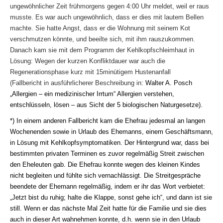
ungewöhnlicher Zeit frühmorgens gegen 4:00 Uhr meldet, weil er raus
musste. Es war auch ungewöhnlich, dass er dies mit lautem Bellen
machte. Sie hatte Angst, dass er die Wohnung mit seinem Kot
verschmutzen könnte, und beeilte sich, mit ihm rauszukommen.
Danach kam sie mit dem Programm der Kehlkopfschleimhaut in
Lösung: Wegen der kurzen Konfliktdauer war auch die
Regenerationsphase kurz mit 15minütigem Hustenanfall
(Fallbericht in ausführlicherer Beschreibung in:
Walter A. Posch
„Allergien – ein medizinischer Irrtum“
Allergien verstehen,
entschlüsseln, lösen
– aus Sicht der 5 biologischen Naturgesetze).
*) In einem anderen Fallbericht kam die Ehefrau jedesmal an langen
Wochenenden sowie in Urlaub des Ehemanns, einem Geschäftsmann,
in Lösung mit Kehlkopfsymptomatiken. Der Hintergrund war, dass bei
bestimmten privaten Terminen es zuvor rege
lmäßig Streit zwischen
den Eheleuten gab. Die Ehefrau konnte wegen des kleinen Kindes
nicht begleiten und fühlte sich vernachlässigt. Die Streitgespräche
beendete der Ehemann regelmäßig, indem
er ihr das Wort verbietet:
„Jetzt bist du ruhig; halte die Klappe, sonst gehe ich“, und dann ist sie
still. Wenn er das nächste Mal Zeit hatte für die Familie und sie dies
auch in dieser Art wahnehmen konnte, d.h. wenn sie in den Urlaub