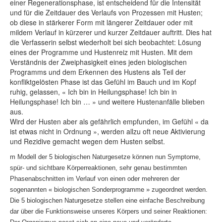
einer Regenerationsphase, ist entscheidend für die Intensität
und für die Zeitdauer des Verlaufs von Prozessen mit Husten;
ob diese in stärkerer Form mit längerer Zeitdauer oder mit
mildem Verlauf in kürzerer und kurzer Zeitdauer auftritt. Dies hat
die Verfasserin selbst wiederholt bei sich beobachtet: Lösung
eines der Programme und Hustenreiz mit Husten. Mit dem
Verständnis der Zweiphasigkeit eines jeden biologischen
Programms und dem Erkennen des Hustens als Teil der
konfliktgelösten Phase ist das Gefühl im Bauch und im Kopf
ruhig, gelassen, « Ich bin in Heilungsphase! Ich bin in
Heilungsphase! Ich bin … » und weitere Hustenanfälle blieben
aus.
Wird der Husten aber als gefährlich empfunden, im Gefühl « da
ist etwas nicht in Ordnung », werden allzu oft neue Aktivierung
und Rezidive gemacht wegen dem Husten selbst.
m Modell der 5 biologischen Naturgesetze können nun Symptome,
spür- und sichtbare Körperreaktionen, sehr genau bestimmten
Phasenabschnitten im Verlauf von einen oder mehreren der
sogenannten « biologischen Sonderprogramme » zugeordnet werden.
Die 5 biologischen Naturgesetze stellen eine einfache Beschreibung
dar über die Funktionsweise unseres Körpers und seiner Reaktionen: