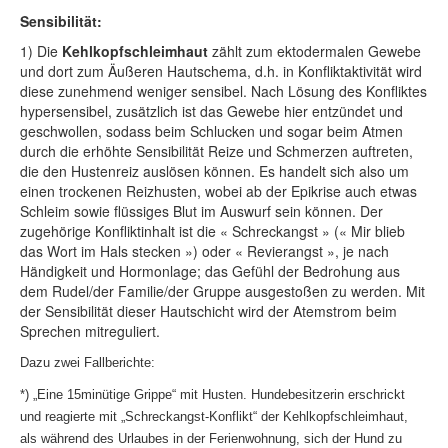
Sensibilität:
1) Die
Kehlkopfschleimhaut
zählt zum ektodermalen Gewebe
und dort zum Äußeren Hautschema, d.h. in Konfliktaktivität wird
diese zunehmend weniger sensibel. Nach Lösung des Konfliktes
hypersensibel, zusätzlich ist das Gewebe hier entzündet und
geschwollen, sodass beim Schlucken und sogar beim Atmen
durch die erhöhte Sensibilität Reize und Schmerzen auftreten,
die den Hustenreiz auslösen können. Es handelt sich also um
einen trockenen Reizhusten, wobei ab der Epikrise auch etwas
Schleim sowie flüssiges Blut im Auswurf sein können. Der
zugehörige Konfliktinhalt ist die « Schreckangst » (« Mir blieb
das Wort im Hals stecken ») oder « Revierangst », je nach
Händigkeit und Hormonlage; das Gefühl der Bedrohung aus
dem Rudel/der Familie/der Gruppe ausgestoßen zu werden. Mit
der Sensibilität dieser Hautschicht wird der Atemstrom beim
Sprechen mitreguliert.
Dazu zwei Fallberichte:
*) „Eine 15minütige Grippe“ mit Husten. Hundebesitzerin erschrickt
und reagierte mit „Schreckangst-Konflikt“ der Kehlkopfschleimhaut,
als während des Urlaubes in der Ferienwohnung, sich der Hund zu