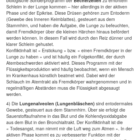
biologische Sonderprogramm der
Becherzellen
zu erhöhtem
Schleim in der Lunge kommen – hier allerdings in der aktiven
Phase und der Epikrise. Diese Drüsen gehören zum Entoderm
(Gewebe des Inneren Keimblattes), gesteuert aus dem
Stammhirn, und haben die Aufgabe, die Lunge zu befeuchten,
damit Fremdkörper über die kleinen Härchen hinaus befördert
werden können. In diesem Fall wird durch den Reiz dünner und
klarer Schleim gehustet.
Konfliktinhalt ist « Erstickung » bzw. « einen Fremdkörper in der
Lunge zu haben » und ist häufig ein Folgekonflikt, der durch
Atembeschwerden aktiviert wird. Dieses Programm mit der
Flüssigkeitsproduktion wird häufig beobachtet, wenn ein Mensch
im Krankenhaus künstlich beatmet wird. Dabei wird der
Schlauch im Atemtrakt als Fremdkörper wahrgenommen und in
regelmäßigen Abständen muss die Flüssigkeit abgesaugt
werden.
4) Die
Lungenalveolen (Lungenbläschen)
sind entodermales
Gewebe, gesteuert aus dem Stammhirn. Über sie erfolgt die
Sauerstoffaufnahme in das Blut und die Kohlendyoxidabgabe
aus dem Blut in den Bronchialtrakt. Der Konfliktinhalt ist die
« Todesangst, man nimmt mir die Luft weg zum Atmen ». In der
aktiven Phase kommt es zu verbesserter Funktion mit der