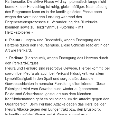
Partnerseite. Die aktive Phase wird symptomatisch lange nicht
bemerkt, der Herzschlag ist ruhig, gleichmäßiger. Nach Lösung
des Programms kann es in der konfliktgelösten Phase eben
wegen der verminderten Leistung während des
Regenerationsprozesses zu Veränderung des Blutdrucks
kommen sowie zu Herzrhythmus »Störung » mit
Herz »stolperer ».
6.
Pleura
(Lungen- und Rippenfell), wegen Einengung des
Herzens durch den Pleuraerguss. Diese Schichte reagiert in der
Art wie Perikard.
7.
Perikard
(Herzbeutel), wegen Einengung des Herzens durch
den Perikard-Erguss.
Pleura und Perikard sind resorptive Gewebe. Hierbei kommt bei
sowohl bei Pleura als auch bei Perikard Flüssigkeit, vor allem
Lymphflüssigkeit in den Spalt und sorgt dafür, dass die
Gewebsschichten in normaler Funktion gleiten können. Diese
Flüssigkeit wird vom Gewebe auch wieder aufgenommen.
Beide sind Schutzhäute, gesteuert aus dem Kleinhirn.
Konfliktthematisch geht es bei beiden um die Attacke gegen den
Organbereich: Beim Perikard Attacke gegen das Herz, bei der
Pleura Attacke gegen den Lungentrakt bzw. den Brustkorb.
In konfliktgelöster Phase, pcl-A-Phase, kommt es zur