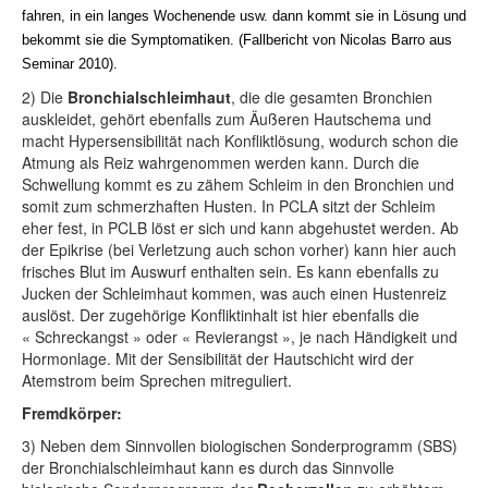
fahren, in ein langes Wochenende usw. dann kommt sie in Lösung und
bekommt sie die Symptomatiken.
(Fallbericht von Nicolas Barro aus
Seminar 2010).
2) Die
Bronchialschleimhaut
, die die gesamten Bronchien
auskleidet, gehört ebenfalls zum Äußeren Hautschema und
macht Hypersensibilität nach Konfliktlösung, wodurch schon die
Atmung als Reiz wahrgenommen werden kann. Durch die
Schwellung kommt es zu zähem Schleim in den Bronchien und
somit zum schmerzhaften Husten. In PCLA sitzt der Schleim
eher fest, in PCLB löst er sich und kann abgehustet werden. Ab
der Epikrise (bei Verletzung auch schon vorher) kann hier auch
frisches Blut im Auswurf enthalten sein. Es kann ebenfalls zu
Jucken der Schleimhaut kommen, was auch einen Hustenreiz
auslöst. Der zugehörige Konfliktinhalt ist hier ebenfalls die
« Schreckangst » oder « Revierangst », je nach Händigkeit und
Hormonlage. Mit der Sensibilität der Hautschicht wird der
Atemstrom beim Sprechen mitreguliert.
Fremdkörper:
3) Neben dem Sinnvollen biologischen Sonderprogramm (SBS)
der Bronchialschleimhaut kann es durch das Sinnvolle