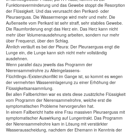
Funktionsverminderung und das Gewebe stoppt die Resorption
der Flüssigkeit. Und das verursacht den Perikard- oder
Pleuraerguss. Die Wassermenge wird mehr und mehr. Die
Außenseite vom Perikard ist sehr straff, sehr stabiles Gewebe.
Die Raumforderung engt das Herz ein. Das Herz kann nicht
mehr über Volumenausdehnung arbeiten, sondern nur mehr
über Frequenzi, über den Schlag.
Ähnlich verläuft es bei der Pleura: Der Pleuraerguss engt die
Lunge ein, die Lunge kann sich nicht mehr vollständig
ausdehnen.
Wenn parallel dazu jeweils das Programm der
Nierensammelrohre zu Alleingelassens-
Flüchtlings-/Existenzkonflikt im Gange ist, so kommt es wegen
der vermehrten Wassereinlagerung zu einer Erhöhung der
Flüssigkeitsansammlung.
Bei allen Fallberichten war es stets diese zusätzliche Flüssigkeit
vom Programm der Nierensammelrohre, welche erst die
symptomatischen Probleme hervorgerufen hat.
In einem Fallbericht hatte eine Frau massiven Pleuraerguss mit
symptomatischer Auswirkung auf Lungentrakt. Das Programm
der Nierensammelrohre kam in Lösung mit verstärkter
Wasserausscheidung, nachdem der Ehemann in Kenntnis der