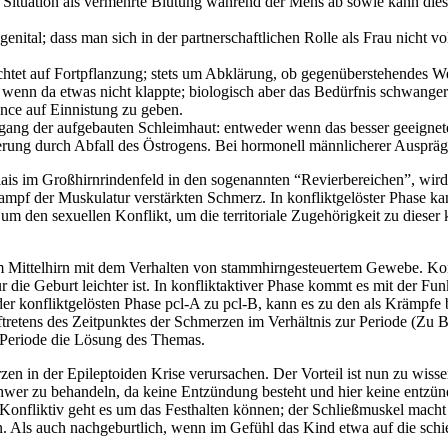
Situation als vermehrte Blutung während der Mens ab sowie kann diese
nital; dass man sich in der partnerschaftlichen Rolle als Frau nicht v
htet auf Fortpflanzung; stets um Abklärung, ob gegenüberstehendes Wese
enn da etwas nicht klappte; biologisch aber das Bedürfnis schwanger
nce auf Einnistung zu geben.
ang der aufgebauten Schleimhaut: entweder wenn das besser geeignete
rung durch Abfall des Östrogens. Bei hormonell männlicherer Auspräg
s im Großhirnrindenfeld in den sogenannten “Revierbereichen”, wird in
mpf der Muskulatur verstärkten Schmerz. In konfliktgelöster Phase kan
 um den sexuellen Konflikt, um die territoriale Zugehörigkeit zu diese
dem Mittelhirn mit dem Verhalten von stammhirngesteuertem Gewebe. Kon
 die Geburt leichter ist. In konfliktaktiver Phase kommt es mit der F
n der konfliktgelösten Phase pcl-A zu pcl-B, kann es zu den als Kr
Auftretens des Zeitpunktes der Schmerzen im Verhältnis zur Periode (Z
r Periode die Lösung des Themas.
n in der Epileptoiden Krise verursachen. Der Vorteil ist nun zu wissen
hwer zu behandeln, da keine Entzündung besteht und hier keine entz
 Konfliktiv geht es um das Festhalten können; der Schließmuskel macht
n. Als auch nachgeburtlich, wenn im Gefühl das Kind etwa auf die schi