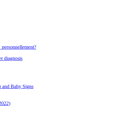
N personnellement?
r diagnosis
g and Baby Signs
 2022)