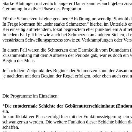
Starke Blutungen mit zeitlich längerer Dauer kann es auch geben zu
Gerinnung in aktiver Phase des Programm.
Für die Schmerzen ist eine genauere Abklärung notwendig: Sowohl di
In Frage kommen für „sehr starke Schmerzen“ hierbei im Unterleib 
Bei einseitig auftretendem, lokal begrenztem eher punktuellem Auft
In jedem Fall gilt hier wie auch bei Schmerzen an anderen Stellen, 
verstärktem Schwellungsprozess sowie zu Verkrampfungen oder Versp
In einem Fall waren die Schmerzen eine Darmkolik vom Dünndarm (K
Zusammenhang mit dem Auftreten der Periode gab, war es doch ein v
Beginn der Mens.
Je nach dem Zeitpunkt des Beginns der Schmerzen kann der Zusamme
je nachdem mit dem Beginn der Regel erfolgen, oder eben auch erst 
Die Programme im Einzelnen:
*Die
entodermale
Schichte der Gebärmutterschleimhaut (Endom
ein.
In konfliktaktiver Phase erfolgt hier mit der Funktionssteigerung ­ 
schwanger zu werden. Die weitere Funktion dieser Schichte bilden di
schaffen.