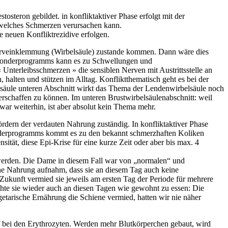
tosteron gebildet. in konfliktaktiver Phase erfolgt mit der
welches Schmerzen verursachen kann.
ne neuen Konfliktrezidive erfolgen.
n Nerveinklemmung (Wirbelsäule) zustande kommen. Dann wäre dies
 Sonderprogramms kann es zu Schwellungen und
terleibsschmerzen » die sensiblen Nerven mit Austrittsstelle an
halten und stützen im Alltag. Konfliktthematisch geht es bei der
elsäule unteren Abschnitt wirkt das Thema der Lendenwirbelsäule noch
verschaffen zu können. Im unteren Brustwirbelsäulenabschnitt: weil
war weiterhin, ist aber absolut kein Thema mehr.
rdern der verdauten Nahrung zuständig. In konfliktaktiver Phase
Sonderprogramms kommt es zu den bekannt schmerzhaften Koliken
tät, diese Epi-Krise für eine kurze Zeit oder aber bis max. 4
werden. Die Dame in diesem Fall war von „normalen“ und
ine Nahrung aufnahm, dass sie an diesem Tag auch keine
kunft vermied sie jeweils am ersten Tag der Periode für mehrere
hte sie wieder auch an diesen Tagen wie gewohnt zu essen: Die
getarische Ernährung die Schiene vermied, hatten wir nie näher
off bei den Erythrozyten. Werden mehr Blutkörperchen gebaut, wird