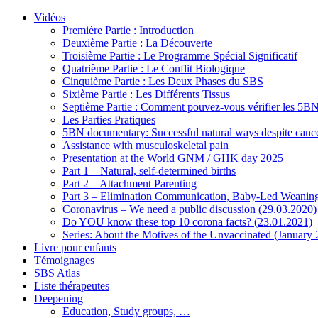
Vidéos
Première Partie : Introduction
Deuxième Partie : La Découverte
Troisième Partie : Le Programme Spécial Significatif
Quatrième Partie : Le Conflit Biologique
Cinquième Partie : Les Deux Phases du SBS
Sixième Partie : Les Différents Tissus
Septième Partie : Comment pouvez-vous vérifier les 5B
Les Parties Pratiques
5BN documentary: Successful natural ways despite cance
Assistance with musculoskeletal pain
Presentation at the World GNM / GHK day 2025
Part 1 – Natural, self-determined births
Part 2 – Attachment Parenting
Part 3 – Elimination Communication, Baby-Led Weanin
Coronavirus – We need a public discussion (29.03.2020)
Do YOU know these top 10 corona facts? (23.01.2021)
Series: About the Motives of the Unvaccinated (January
Livre pour enfants
Témoignages
SBS Atlas
Liste thérapeutes
Deepening
Education, Study groups, …