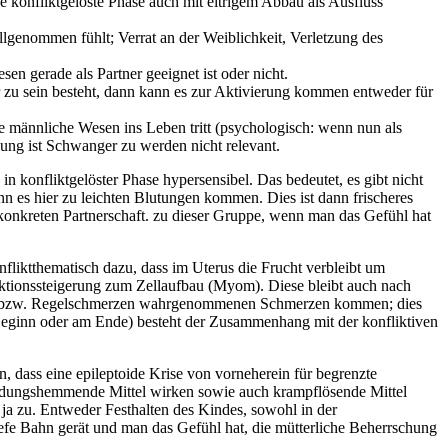
 konfliktgelöste Phase auch mit eitrigem Abbau als Ausfluss
ollgenommen fühlt; Verrat an der Weiblichkeit, Verletzung des
n gerade als Partner geeignet ist oder nicht.
 zu sein besteht, dann kann es zur Aktivierung kommen entweder für
 männliche Wesen ins Leben tritt (psychologisch: wenn nun als
ung ist Schwanger zu werden nicht relevant.
 konfliktgelöster Phase hypersensibel. Das bedeutet, es gibt nicht
n es hier zu leichten Blutungen kommen. Dies ist dann frischeres
r konkreten Partnerschaft. zu dieser Gruppe, wenn man das Gefühl hat
fliktthematisch dazu, dass im Uterus die Frucht verbleibt um
unktionssteigerung zum Zellaufbau (Myom). Diese bleibt auch nach
ämpfe bzw. Regelschmerzen wahrgenommenen Schmerzen kommen; dies
u Beginn oder am Ende) besteht der Zusammenhang mit der konfliktiven
, dass eine epileptoide Krise von vorneherein für begrenzte
ündungshemmende Mittel wirken sowie auch krampflösende Mittel
 ja zu. Entweder Festhalten des Kindes, sowohl in der
efe Bahn gerät und man das Gefühl hat, die mütterliche Beherrschung