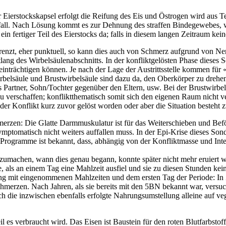
 Eierstockskapsel erfolgt die Reifung des Eis und Östrogen wird aus Tes
all. Nach Lösung kommt es zur Dehnung des straffen Bindegewebes, 
in fertiger Teil des Eierstocks da; falls in diesem langen Zeitraum kei
 begrenzt, eher punktuell, so kann dies auch von Schmerz aufgrund vo
 des Wirbelsäulenabschnitts. In der konfliktgelösten Phase dieses
chtigen können. Je nach der Lage der Austrittsstelle kommen für « Un
elsäule und Brustwirbelsäule sind dazu da, den Oberkörper zu drehen, 
als Partner, Sohn/Tochter gegenüber den Eltern, usw. Bei der Brustwirb
 zu verschaffen; konfliktthematisch somit sich den eigenen Raum nicht 
er Konflikt kurz zuvor gelöst worden oder aber die Situation besteht z
erzen: Die Glatte Darmmuskulatur ist für das Weiterschieben und Befö
symptomatisch nicht weiters auffallen muss. In der Epi-Krise dieses 
ogramme ist bekannt, dass, abhängig von der Konfliktmasse und Intensi
zumachen, wann dies genau begann, konnte später nicht mehr eruiert 
 als an einem Tag eine Mahlzeit ausfiel und sie zu diesen Stunden ke
mit eingenommenen Mahlzeiten und dem ersten Tag der Periode: In Zu
merzen. Nach Jahren, als sie bereits mit den 5BN bekannt war, versuc
ch die inzwischen ebenfalls erfolgte Nahrungsumstellung alleine auf ve
il es verbraucht wird. Das Eisen ist Baustein für den roten Blutfarbst