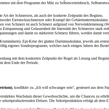
sammen mit dem Programm der Milz zu Selbstwerteinbruch, Selbstentwer
e Art der Schmerzen, als auch der konkrete Zeitpunkt des Beginns.
entweder Eierstocksschmerzen oder Krampf der Gebärmuttermuskulatur.
reten von Schmerz ist auch Schmerz aufgrund von Nerveinklemmung (Wir
dass Entspannung und Gelassenheit die Intensität des Schmerzes stark 
annungen und damit zu stärkerem Schmerz führen, werden damit vermi
rummdarm), Epi-Krise der glatten Darmmuskulatur, jeweils am ersten
öllig eigenes Sonderprogramm, welches nach einigen Jahren des Best
nhang mit dem konkreten Zeitpunkt der Regel als Lösung und Beginn 
mit dem Ende der Periode.
etrium)
, konfliktiv zu „Ich will schwanger sein“, gesteuert aus dem S
ein verstärktes Wachstum dieser Gewebsschichte, um die Chancen zu erhöh
e sekretproduzierenden Drüsen. Die Sekretproduktion erfolgt ab dem Ei