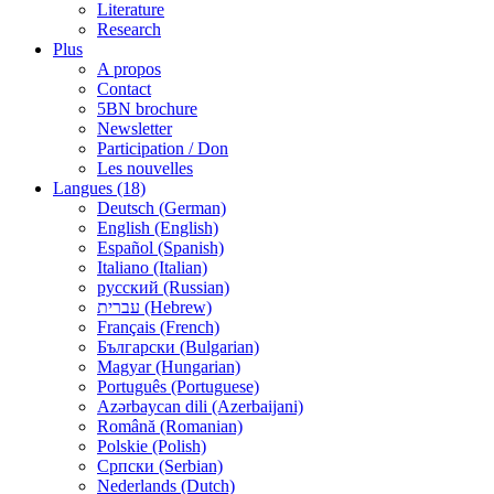
Literature
Research
Plus
A propos
Contact
5BN brochure
Newsletter
Participation / Don
Les nouvelles
Langues (18)
Deutsch (German)
English (English)
Español (Spanish)
Italiano (Italian)
русский (Russian)
עברית (Hebrew)
Français (French)
Български (Bulgarian)
Magyar (Hungarian)
Português (Portuguese)
Azərbaycan dili (Azerbaijani)
Română (Romanian)
Polskie (Polish)
Српски (Serbian)
Nederlands (Dutch)