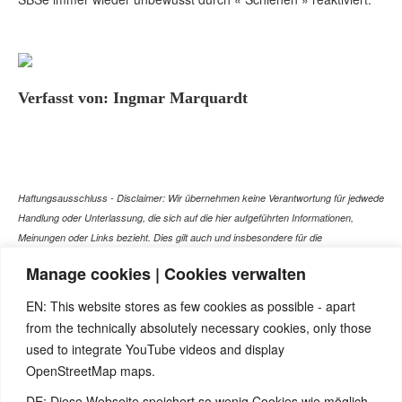
Verfasst von: Ingmar Marquardt
Haftungsausschluss - Disclaimer: Wir übernehmen keine Verantwortung für jedwede
Handlung oder Unterlassung, die sich auf die hier aufgeführten Informationen,
Meinungen oder Links bezieht. Dies gilt auch und insbesondere für die
gesundheitlich relevanten Beiträge, die selbstverständlich kein Ersatz für ein
Manage cookies | Cookies verwalten
Gespräch mit dem Arzt Ihres Vertrauens darstellen können. Bei den Texten auf
dieser Webseite handelt es sich nicht um Therapieempfehlungen oder gar um den
EN: This website stores as few cookies as possible - apart
Versuch einer Diagnose oder Behandlung! Wir übernehmen keinerlei Gewähr für die
from the technically absolutely necessary cookies, only those
Korrektheit, Aktualität, Vollständigkeit oder Qualität der Informationen auf dieser
used to integrate YouTube videos and display
Website. Zusätzlich müssen wir jede Haftung oder Garantie ausschließen. Dies gilt
OpenStreetMap maps.
auch für alle Verweise (Links), die direkt oder indirekt angeboten werden. Wir
können für die Inhalte solcher externen Sites, die Sie mittels eines Links oder
DE: Diese Webseite speichert so wenig Cookies wie möglich -