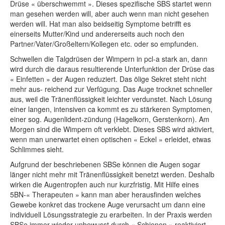
Drüse « überschwemmt ». Dieses spezifische SBS startet wenn
man gesehen werden will, aber auch wenn man nicht gesehen
werden will. Hat man also beidseitig Symptome betrifft es
einerseits Mutter/Kind und andererseits auch noch den
Partner/Vater/Großeltern/Kollegen etc. oder so empfunden.
Schwellen die Talgdrüsen der Wimpern in pcl-a stark an, dann
wird durch die daraus resultierende Unterfunktion der Drüse das
« Einfetten » der Augen reduziert. Das ölige Sekret steht nicht
mehr aus- reichend zur Verfügung. Das Auge trocknet schneller
aus, weil die Tränenflüssigkeit leichter verdunstet. Nach Lösung
einer langen, intensiven ca kommt es zu stärkeren Symptomen,
einer sog. Augenlident-zündung (Hagelkorn, Gerstenkorn). Am
Morgen sind die Wimpern oft verklebt. Dieses SBS wird aktiviert,
wenn man unerwartet einen optischen « Eckel » erleidet, etwas
Schlimmes sieht.
Aufgrund der beschriebenen SBSe können die Augen sogar
länger nicht mehr mit Tränenflüssigkeit benetzt werden. Deshalb
wirken die Augentropfen auch nur kurzfristig. Mit Hilfe eines
5BN-« Therapeuten » kann man aber herausfinden welches
Gewebe konkret das trockene Auge verursacht um dann eine
individuell Lösungsstrategie zu erarbeiten. In der Praxis werden
SBSe immer wieder unbewusst durch « Schienen » reaktiviert.