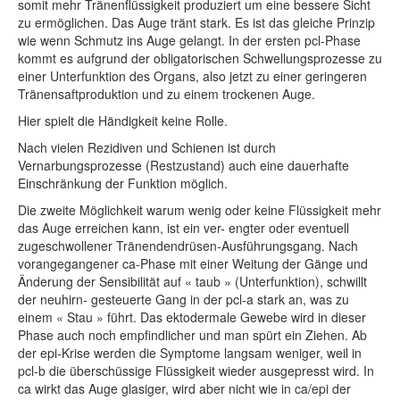
somit mehr Tränenflüssigkeit produziert um eine bessere Sicht
zu ermöglichen. Das Auge tränt stark. Es ist das gleiche Prinzip
wie wenn Schmutz ins Auge gelangt. In der ersten pcl-Phase
kommt es aufgrund der obligatorischen Schwellungsprozesse zu
einer Unterfunktion des Organs, also jetzt zu einer geringeren
Tränensaftproduktion und zu einem trockenen Auge.
Hier spielt die Händigkeit keine Rolle.
Nach vielen Rezidiven und Schienen ist durch
Vernarbungsprozesse (Restzustand) auch eine dauerhafte
Einschränkung der Funktion möglich.
Die zweite Möglichkeit warum wenig oder keine Flüssigkeit mehr
das Auge erreichen kann, ist ein ver- engter oder eventuell
zugeschwollener Tränendendrüsen-Ausführungsgang. Nach
vorangegangener ca-Phase mit einer Weitung der Gänge und
Änderung der Sensibilität auf « taub » (Unterfunktion), schwillt
der neuhirn- gesteuerte Gang in der pcl-a stark an, was zu
einem « Stau » führt. Das ektodermale Gewebe wird in dieser
Phase auch noch empfindlicher und man spürt ein Ziehen. Ab
der epi-Krise werden die Symptome langsam weniger, weil in
pcl-b die überschüssige Flüssigkeit wieder ausgepresst wird. In
ca wirkt das Auge glasiger, wird aber nicht wie in ca/epi der