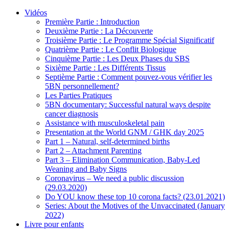
Vidéos
Première Partie : Introduction
Deuxième Partie : La Découverte
Troisième Partie : Le Programme Spécial Significatif
Quatrième Partie : Le Conflit Biologique
Cinquième Partie : Les Deux Phases du SBS
Sixième Partie : Les Différents Tissus
Septième Partie : Comment pouvez-vous vérifier les
5BN personnellement?
Les Parties Pratiques
5BN documentary: Successful natural ways despite
cancer diagnosis
Assistance with musculoskeletal pain
Presentation at the World GNM / GHK day 2025
Part 1 – Natural, self-determined births
Part 2 – Attachment Parenting
Part 3 – Elimination Communication, Baby-Led
Weaning and Baby Signs
Coronavirus – We need a public discussion
(29.03.2020)
Do YOU know these top 10 corona facts? (23.01.2021)
Series: About the Motives of the Unvaccinated (January
2022)
Livre pour enfants