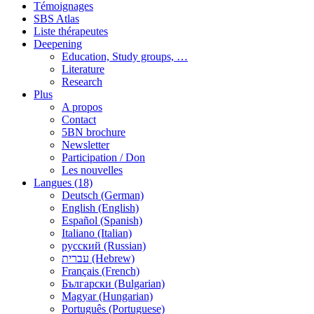
Témoignages
SBS Atlas
Liste thérapeutes
Deepening
Education, Study groups, …
Literature
Research
Plus
A propos
Contact
5BN brochure
Newsletter
Participation / Don
Les nouvelles
Langues (18)
Deutsch (German)
English (English)
Español (Spanish)
Italiano (Italian)
русский (Russian)
עברית (Hebrew)
Français (French)
Български (Bulgarian)
Magyar (Hungarian)
Português (Portuguese)