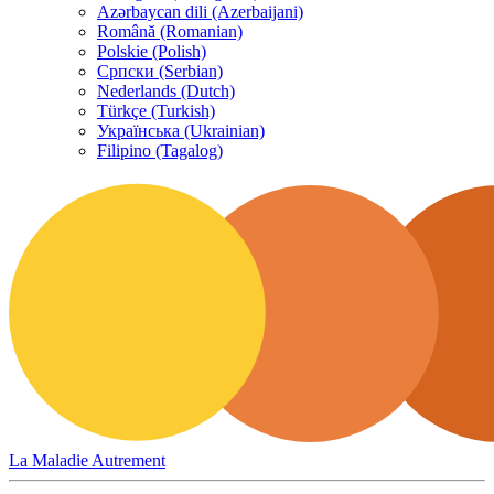
Azərbaycan dili (Azerbaijani)
Română (Romanian)
Polskie (Polish)
Српски (Serbian)
Nederlands (Dutch)
Türkçe (Turkish)
Українська (Ukrainian)
Filipino (Tagalog)
La Maladie Autrement