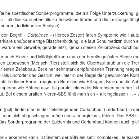
ihe spezifischer Sonderprogramme, die als Folge Unterzuckerung, geri
n – all dies kann ebenfalls zu Schwäche führen und die Leistungsfähigke
aueren, individuellen Analyse).
 den Begri
ff
« Gürtelrose »
(Herpes Zoster) fallen Symptome wie Hautj
rklare und/oder eitrige Bläschenbildung, die laut Schulmedizin durch 
age warum ein Gewebe, gerade jetzt, genau diesen Zellprozess durchläuf
ber auch Fieber und Müdigkeit kann man der bereits gelösten Phase (
en Lebewesen (Mensch, Tier) stellt sich die Oberhaut taub um die Tren
r einen Zellabbau. Bei einer sehr stark empfundenen Trennung reagiere
 Hals und/oder das Gesicht, weil hier in der Regel der gewünschte Kon
t in dieser Form, reagieren Bereiche wie Ellbogen, Knie und die Außen
mptome wie Rötung usw.. Ist paralell eines der Nierensammelrohre in K
 Bei diesem uralten Nieren-SBS fühlt man sich « alleingelassen », « 
n (pcl), findet man in der tieferliegenden Coriumhaut (Lederhaut) in
n man sich abgeschlagen, müde und « energielos » fühlen. Das SBS st
e. Das Sonderprogramm der Epidermis und Coriumhaut können auch glei
ose » erkennen kann, ist System der 5BN ein sehr Komplexes. Je exak