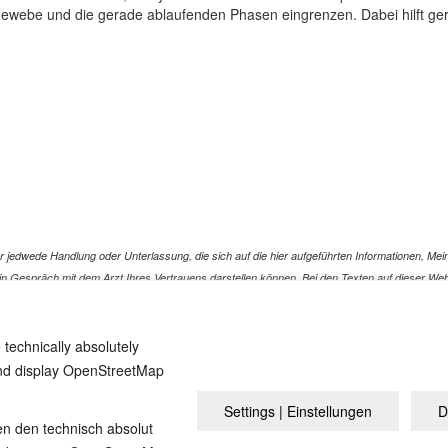
s Gewebe und die gerade ablaufenden Phasen eingrenzen. Dabei hilft g
jedwede Handlung oder Unterlassung, die sich auf die hier aufgeführten Informationen, Mein
r ein Gespräch mit dem Arzt Ihres Vertrauens darstellen können. Bei den Texten auf dieser 
ür die Korrektheit, Aktualität, Vollständigkeit oder Qualität der Informationen auf dieser W
n werden. Wir können für die Inhalte solcher externen Sites, die Sie mittels eines Links oder
 technically absolutely
n zurückgeführt werden können, die auf diesen externen Websites stehen
and display OpenStreetMap
Settings | Einstellungen
D
Aperçu
Impressum / Sources / Références
Polit
en den technisch absolut