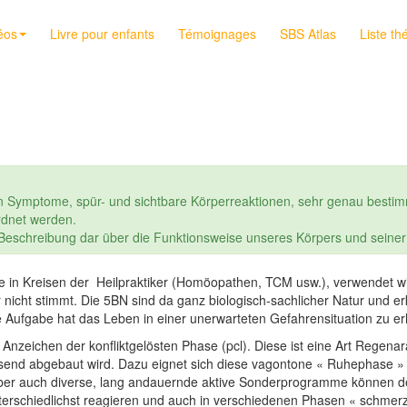
éos
Livre pour enfants
Témoignages
SBS Atlas
Liste th
n Symptome, spür- und sichtbare Körperreaktionen, sehr genau bestim
dnet werden.
e Beschreibung dar über die Funktionsweise unseres Körpers und seine
rne in Kreisen der Heilpraktiker (Homöopathen, TCM usw.), verwendet w
r nicht stimmt. Die 5BN sind da ganz biologisch-sachlicher Natur und er
e Aufgabe hat das Leben in einer unerwarteten Gefahrensituation zu er
 Anzeichen der konfliktgelösten Phase (pcl). Diese ist eine Art Regen
send abgebaut wird. Dazu eignet sich diese vagontone « Ruhephase »
. Aber auch diverse, lang andauernde aktive Sonderprogramme können 
terschiedlichst reagieren und auch in verschiedenen Phasen « schmerze