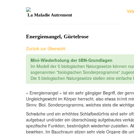
Vid
La Maladie Autrement
Energiemangel, Gürtelrose
Zurück zur Übersicht
Mini-Wiederholung der 5BN-Grundlagen
Im Modell der 5 biologischen Naturgesetze können nu
sogenannten "biologischen Sonderprogramms" zugeor
Die 5 biologischen Naturgesetze stellen eine einfach
« Energiemangel » ist ein sehr gängiger Begriff, der ge
Ungleichgewicht im Körper herrscht, also etwas in/mit mi
Sinnv. Biol. Sonderprogramms, welches stets die wichtig
Schwäche und ein erhöhtes Schlafbedürfnis sind sehr oft
aufgebaut und/oder ein überschüssig aufgebautes verkä
spezifische Funktion, bestmöglich wiederher-zustellen
bewirken. Im Bauchraum sitzen sehr viele Organe die un