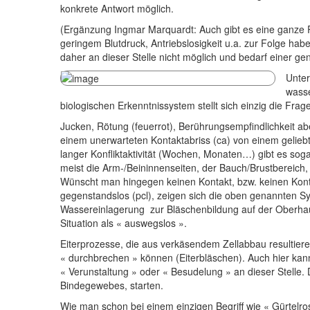
konkrete Antwort möglich.
(Ergänzung Ingmar Marquardt: Auch gibt es eine ganze Re
geringem Blutdruck, Antriebslosigkeit u.a. zur Folge habe
daher an dieser Stelle nicht möglich und bedarf einer gen
Unter
wasse
biologischen Erkenntnissystem stellt sich einzig die Fr
Jucken, Rötung (feuerrot), Berührungsempfindlichkeit a
einem unerwarteten Kontaktabriss (ca) von einem geliebt
langer Konfliktaktivität (Wochen, Monaten…) gibt es soga
meist die Arm-/Beininnenseiten, der Bauch/Brustbereich,
Wünscht man hingegen keinen Kontakt, bzw. keinen Kontak
gegenstandslos (pcl), zeigen sich die oben genannten Sy
Wassereinlagerung zur Bläschenbildung auf der Oberhaut.
Situation als « auswegslos ».
Eiterprozesse, die aus verkäsendem Zellabbau resultiere
« durchbrechen » können (Eiterbläschen). Auch hier kan
« Verunstaltung » oder « Besudelung » an dieser Stell
Bindegewebes, starten.
Wie man schon bei einem einzigen Begriff wie « Gürtelr