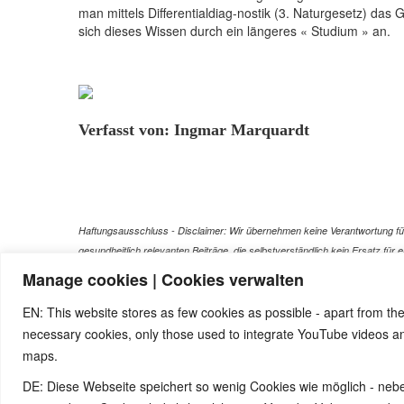
man mittels Differentialdiag-nostik (3. Naturgesetz) da
sich dieses Wissen durch ein längeres « Studium » an.
Verfasst von: Ingmar Marquardt
Haftungsausschluss - Disclaimer: Wir übernehmen keine Verantwortung für 
gesundheitlich relevanten Beiträge, die selbstverständlich kein Ersatz fü
Versuch einer Diagnose oder Behandlung! Wir übernehmen keinerlei Gewähr f
Manage cookies | Cookies verwalten
Dies gilt auch für alle Verweise (Links), die direkt oder indirekt angebote
EN: This website stores as few cookies as possible - apart from the
haften wir nicht für direkte oder indirekte Schäden, die auf Informatione
necessary cookies, only those used to integrate YouTube videos 
maps.
© 2026 by Ingmar Marquardt
DE: Diese Webseite speichert so wenig Cookies wie möglich - neb