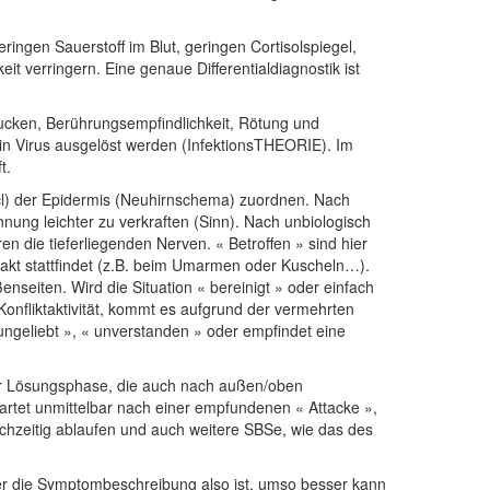
ngen Sauerstoff im Blut, geringen Cortisolspiegel,
it verringern. Eine genaue Differentialdiagnostik ist
ucken, Berührungsempfindlichkeit, Rötung und
ein Virus ausgelöst werden (InfektionsTHEORIE). Im
t.
pcl) der Epidermis (Neuhirnschema) zuordnen. Nach
nung leichter zu verkraften (Sinn). Nach unbiologisch
n die tieferliegenden Nerven. « Betroffen » sind hier
takt stattfindet (z.B. beim Umarmen oder Kuscheln…).
seiten. Wird die Situation « bereinigt » oder einfach
onfliktaktivität, kommt es aufgrund der vermehrten
ungeliebt », « unverstanden » oder empfindet eine
 der Lösungsphase, die auch nach außen/oben
artet unmittelbar nach einer empfundenen « Attacke »,
chzeitig ablaufen und auch weitere SBSe, wie das des
ter die Symptombeschreibung also ist, umso besser kann