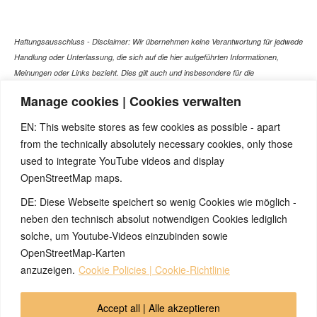
Haftungsausschluss - Disclaimer: Wir übernehmen keine Verantwortung für jedwede
Handlung oder Unterlassung, die sich auf die hier aufgeführten Informationen,
Meinungen oder Links bezieht. Dies gilt auch und insbesondere für die
gesundheitlich relevanten Beiträge, die selbstverständlich kein Ersatz für ein
Manage cookies | Cookies verwalten
Gespräch mit dem Arzt Ihres Vertrauens darstellen können. Bei den Texten auf
dieser Webseite handelt es sich nicht um Therapieempfehlungen oder gar um den
EN: This website stores as few cookies as possible - apart
Versuch einer Diagnose oder Behandlung! Wir übernehmen keinerlei Gewähr für die
from the technically absolutely necessary cookies, only those
Korrektheit, Aktualität, Vollständigkeit oder Qualität der Informationen auf dieser
used to integrate YouTube videos and display
Website. Zusätzlich müssen wir jede Haftung oder Garantie ausschließen. Dies gilt
OpenStreetMap maps.
auch für alle Verweise (Links), die direkt oder indirekt angeboten werden. Wir
können für die Inhalte solcher externen Sites, die Sie mittels eines Links oder
DE: Diese Webseite speichert so wenig Cookies wie möglich -
sonstiger Hinweise erreichen, keine Verantwortung übernehmen. Ferner haften wir
neben den technisch absolut notwendigen Cookies lediglich
nicht für direkte oder indirekte Schäden, die auf Informationen zurückgeführt werden
solche, um Youtube-Videos einzubinden sowie
können, die auf diesen externen Websites stehen
OpenStreetMap-Karten
anzuzeigen.
Cookie Policies | Cookie-Richtlinie
© 2026 by Ingmar Marquardt
Accept all | Alle akzeptieren
Aperçu
Impressum / Sources / Références