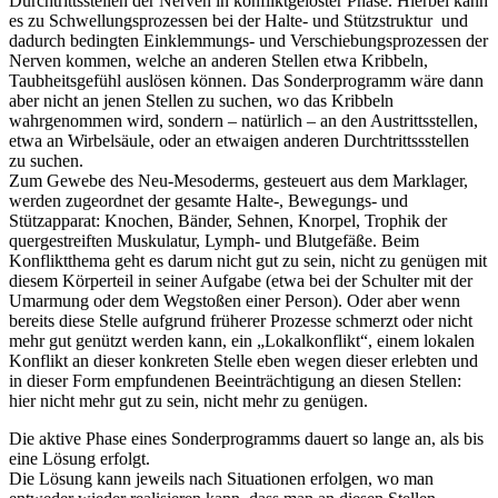
Durchtrittsstellen der Nerven in konfliktgelöster Phase. Hierbei kann
es zu Schwellungsprozessen bei der Halte- und Stützstruktur und
dadurch bedingten Einklemmungs- und Verschiebungsprozessen der
Nerven kommen, welche an anderen Stellen etwa Kribbeln,
Taubheitsgefühl auslösen können. Das Sonderprogramm wäre dann
aber nicht an jenen Stellen zu suchen, wo das Kribbeln
wahrgenommen wird, sondern – natürlich – an den Austrittsstellen,
etwa an Wirbelsäule, oder an etwaigen anderen Durchtrittssstellen
zu suchen.
Zum Gewebe des Neu-Mesoderms, gesteuert aus dem Marklager,
werden zugeordnet der gesamte Halte-, Bewegungs- und
Stützapparat: Knochen, Bänder, Sehnen, Knorpel, Trophik der
quergestreiften Muskulatur, Lymph- und Blutgefäße. Beim
Konfliktthema geht es darum nicht gut zu sein, nicht zu genügen mit
diesem Körperteil in seiner Aufgabe (etwa bei der Schulter mit der
Umarmung oder dem Wegstoßen einer Person). Oder aber wenn
bereits diese Stelle aufgrund früherer Prozesse schmerzt oder nicht
mehr gut genützt werden kann, ein „Lokalkonflikt“, einem lokalen
Konflikt an dieser konkreten Stelle eben wegen dieser erlebten und
in dieser Form empfundenen Beeinträchtigung an diesen Stellen:
hier nicht mehr gut zu sein, nicht mehr zu genügen.
Die aktive Phase eines Sonderprogramms dauert so lange an, als bis
eine Lösung erfolgt.
Die Lösung kann jeweils nach Situationen erfolgen, wo man