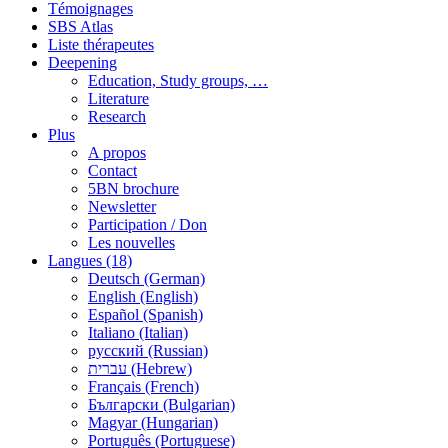
Témoignages
SBS Atlas
Liste thérapeutes
Deepening
Education, Study groups, …
Literature
Research
Plus
A propos
Contact
5BN brochure
Newsletter
Participation / Don
Les nouvelles
Langues (18)
Deutsch (German)
English (English)
Español (Spanish)
Italiano (Italian)
русский (Russian)
עברית (Hebrew)
Français (French)
Български (Bulgarian)
Magyar (Hungarian)
Português (Portuguese)