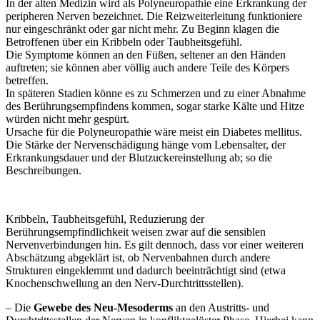
In der alten Medizin wird als Polyneuropathie eine Erkrankung der
peripheren Nerven bezeichnet. Die Reizweiterleitung funktioniere
nur eingeschränkt oder gar nicht mehr. Zu Beginn klagen die
Betroffenen über ein Kribbeln oder Taubheitsgefühl.
Die Symptome können an den Füßen, seltener an den Händen
auftreten; sie können aber völlig auch andere Teile des Körpers
betreffen.
In späteren Stadien könne es zu Schmerzen und zu einer Abnahme
des Berührungsempfindens kommen, sogar starke Kälte und Hitze
würden nicht mehr gespürt.
Ursache für die Polyneuropathie wäre meist ein Diabetes mellitus.
Die Stärke der Nervenschädigung hänge vom Lebensalter, der
Erkrankungsdauer und der Blutzuckereinstellung ab; so die
Beschreibungen.
Kribbeln, Taubheitsgefühl, Reduzierung der
Berührungsempfindlichkeit weisen zwar auf die sensiblen
Nervenverbindungen hin. Es gilt dennoch, dass vor einer weiteren
Abschätzung abgeklärt ist, ob Nervenbahnen durch andere
Strukturen eingeklemmt und dadurch beeinträchtigt sind (etwa
Knochenschwellung an den Nerv-Durchtrittsstellen).
– Die
Gewebe des Neu-Mesoderms
an den Austritts- und