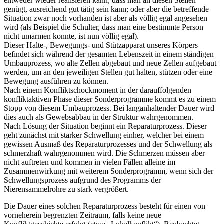
entweder wieder realisieren kann, dass man an diesen Stellen
genügt, ausreichend gut tätig sein kann; oder aber die betreffende
Situation zwar noch vorhanden ist aber als völlig egal angesehen
wird (als Beispiel die Schulter, dass man eine bestimmte Person
nicht umarmen konnte, ist nun völlig egal).
Dieser Halte-, Bewegungs- und Stützapparat unseres Körpers
befindet sich während der gesamten Lebenszeit in einem ständigen
Umbauprozess, wo alte Zellen abgebaut und neue Zellen aufgebaut
werden, um an den jeweiligen Stellen gut halten, stützen oder eine
Bewegung ausführen zu können.
Nach einem Konfliktschockmoment in der darauffolgenden
konfliktaktiven Phase dieser Sonderprogramme kommt es zu einem
Stopp von diesem Umbauprozess. Bei langanhaltender Dauer wird
dies auch als Gewebsabbau in der Struktur wahrgenommen.
Nach Lösung der Situation beginnt ein Reparaturprozess. Dieser
geht zunächst mit starker Schwellung einher, welcher bei einem
gewissen Ausmaß des Reparaturprozesses und der Schwellung als
schmerzhaft wahrgenommen wird. Die Schmerzen müssen aber
nicht auftreten und kommen in vielen Fällen alleine im
Zusammenwirkung mit weiterem Sonderprogramm, wenn sich der
Schwellungsprozess aufgrund des Programms der
Nierensammelrohre zu stark vergrößert.
Die Dauer eines solchen Reparaturprozess besteht für einen von
vorneherein begrenzten Zeitraum, falls keine neue