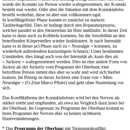
wurde der Kontakt zur Person wieder wahrgenommen, der Kontakt
besteht nun wieder. Oder aber die Situation mit dem Kontaktabriss
besteht weiterhin; diese ist aber nun vollkommen egal.
In konfliktgelöster Phase kommt es zunächst zu starkem
Taubheitsgefühl. Dies ist bedingt durch den Reparaturprozess,
welcher parallel in den Steuerrelais im Hirn stattfindet. In dieser Zeit
kann es dann auch zu Kribbeln kommen, bis die Sensibilität an den
betreffenden Körperstellen wieder funktioniert. Je nach Intensität
kann es in dieser pcl-Phase auch zu « Neuralgie » kommen, zu
wiederholt auftretendem kurzzeitigem Schmerz: Unter bestimmten
Umständen, dies hängt auch von der Intensität ab, kann dies als
« Juckreiz » wahrgenommen werden. Dies ist eine andere Form von
Jucken als der Juckreiz vom Programm der Oberhaut; eine
betroffene Person nimmt dies aber so wahr und wird sich hierbei
kratzen. Im Prinzip ist dieser Juckreiz eine Form von « Mini-
Neuralgie » (O-Zitat Marco Pfister) und geht ohne Hautrötung vor
sich.
Das Konfliktthema des Kontaktabrisses wird bei den Nerven als
stärker erlebt und empfunden, als etwa im Vergleich dazu jenes bei
der Oberhaut. Im Gegensatz zu Programm der Oberhaut kommt es
beim Programm der Nerven aber zu keinen sichtbaren
Hautveränderungen.
* Das
Programm der Oberhau
t mit Trennungskonflikt,