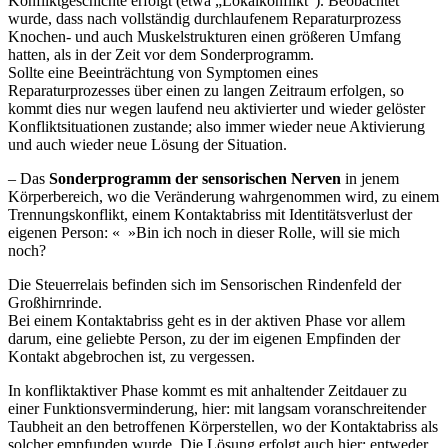
Konfliktgeschichte erfolgt (etwa „Lokalkonflikt“). Beobachtet
wurde, dass nach vollständig durchlaufenem Reparaturprozess
Knochen- und auch Muskelstrukturen einen größeren Umfang
hatten, als in der Zeit vor dem Sonderprogramm.
Sollte eine Beeinträchtung von Symptomen eines
Reparaturprozesses über einen zu langen Zeitraum erfolgen, so
kommt dies nur wegen laufend neu aktivierter und wieder gelöster
Konfliktsituationen zustande; also immer wieder neue Aktivierung
und auch wieder neue Lösung der Situation.
– Das
Sonderprogramm der sensorischen Nerven
in jenem
Körperbereich, wo die Veränderung wahrgenommen wird, zu einem
Trennungskonflikt, einem Kontaktabriss mit Identitätsverlust der
eigenen Person: « »Bin ich noch in dieser Rolle, will sie mich
noch?
Die Steuerrelais befinden sich im Sensorischen Rindenfeld der
Großhirnrinde.
Bei einem Kontaktabriss geht es in der aktiven Phase vor allem
darum, eine geliebte Person, zu der im eigenen Empfinden der
Kontakt abgebrochen ist, zu vergessen.
In konfliktaktiver Phase kommt es mit anhaltender Zeitdauer zu
einer Funktionsverminderung, hier: mit langsam voranschreitender
Taubheit an den betroffenen Körperstellen, wo der Kontaktabriss als
solcher empfunden wurde. Die Lösung erfolgt auch hier: entweder