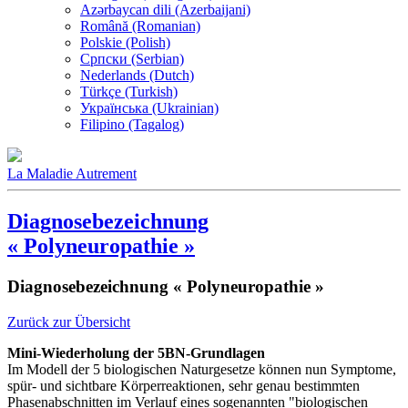
Azərbaycan dili (Azerbaijani)
Română (Romanian)
Polskie (Polish)
Српски (Serbian)
Nederlands (Dutch)
Türkçe (Turkish)
Українська (Ukrainian)
Filipino (Tagalog)
La Maladie Autrement
Diagnosebezeichnung
« Polyneuropathie »
Diagnosebezeichnung « Polyneuropathie »
Zurück zur Übersicht
Mini-Wiederholung der 5BN-Grundlagen
Im Modell der 5 biologischen Naturgesetze können nun Symptome,
spür- und sichtbare Körperreaktionen, sehr genau bestimmten
Phasenabschnitten im Verlauf eines sogenannten "biologischen