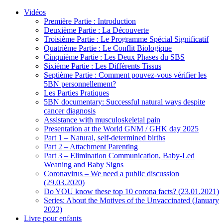
Vidéos
Première Partie : Introduction
Deuxième Partie : La Découverte
Troisième Partie : Le Programme Spécial Significatif
Quatrième Partie : Le Conflit Biologique
Cinquième Partie : Les Deux Phases du SBS
Sixième Partie : Les Différents Tissus
Septième Partie : Comment pouvez-vous vérifier les
5BN personnellement?
Les Parties Pratiques
5BN documentary: Successful natural ways despite
cancer diagnosis
Assistance with musculoskeletal pain
Presentation at the World GNM / GHK day 2025
Part 1 – Natural, self-determined births
Part 2 – Attachment Parenting
Part 3 – Elimination Communication, Baby-Led
Weaning and Baby Signs
Coronavirus – We need a public discussion
(29.03.2020)
Do YOU know these top 10 corona facts? (23.01.2021)
Series: About the Motives of the Unvaccinated (January
2022)
Livre pour enfants