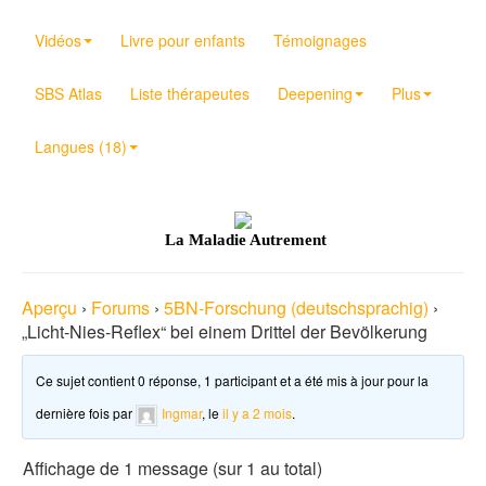
Vidéos
Livre pour enfants
Témoignages
SBS Atlas
Liste thérapeutes
Deepening
Plus
Langues (18)
La Maladie Autrement
Aperçu
›
Forums
›
5BN-Forschung (deutschsprachig)
›
„Licht-Nies-Reflex“ bei einem Drittel der Bevölkerung
Ce sujet contient 0 réponse, 1 participant et a été mis à jour pour la
dernière fois par
Ingmar
, le
il y a 2 mois
.
Affichage de 1 message (sur 1 au total)