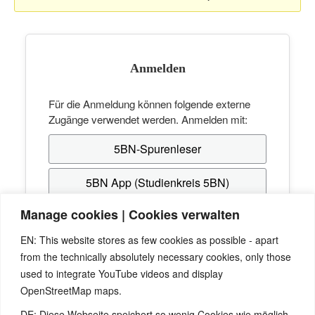
Anmelden
Für die Anmeldung können folgende externe
Zugänge verwendet werden. Anmelden mit:
5BN-Spurenleser
5BN App (Studienkreis 5BN)
Manage cookies | Cookies verwalten
Hast du noch keinen Zugang? Erstelle dir
EN: This website stores as few cookies as possible - apart
kostenlos einen beim
Studienkreis 5BN
, mit dem
from the technically absolutely necessary cookies, only those
du dich anschließend hier anmelden kannst.
used to integrate YouTube videos and display
OpenStreetMap maps.
Passwort vergessen? Verwende die "Passwort-
Vergessen"-Funktion von
5BN-Spurenleser
bzw.
DE: Diese Webseite speichert so wenig Cookies wie möglich -