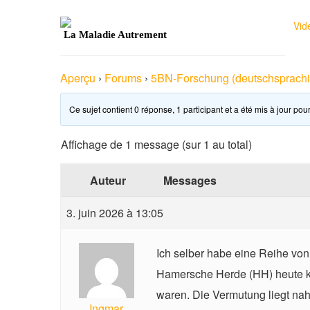
Vid
La Maladie Autrement
Aperçu
›
Forums
›
5BN-Forschung (deutschsprachi
Ce sujet contient 0 réponse, 1 participant et a été mis à jour pour
Affichage de 1 message (sur 1 au total)
Auteur
Messages
3. juin 2026 à 13:05
Ich selber habe eine Reihe vo
Hamersche Herde (HH) heute kau
waren. Die Vermutung liegt nah
Ingmar