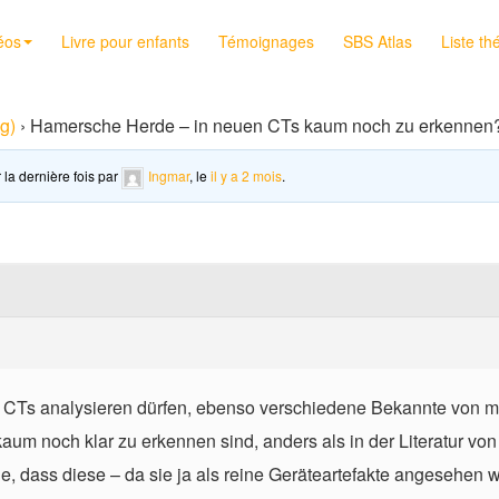
éos
Livre pour enfants
Témoignages
SBS Atlas
Liste th
g)
›
Hamersche Herde – in neuen CTs kaum noch zu erkennen
 la dernière fois par
Ingmar
, le
il y a 2 mois
.
n CTs analysieren dürfen, ebenso verschiedene Bekannte von m
m noch klar zu erkennen sind, anders als in der Literatur von D
e, dass diese – da sie ja als reine Geräteartefakte angesehen w