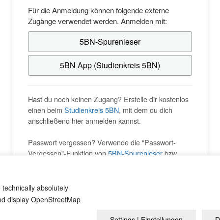
Für die Anmeldung können folgende externe
Zugänge verwendet werden. Anmelden mit:
5BN-Spurenleser
5BN App (Studienkreis 5BN)
Hast du noch keinen Zugang? Erstelle dir kostenlos
einen beim
Studienkreis 5BN
, mit dem du dich
anschließend hier anmelden kannst.
Passwort vergessen? Verwende die "Passwort-
Vergessen"-Funktion von
5BN-Spurenleser
bzw.
Studienkreis 5BN
.
 technically absolutely
and display OpenStreetMap
Settings | Einstellungen
D