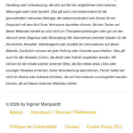
Handlung oder Unterlassung, die sich auf die hier aufgeführten Informationen,
Meinungen oder Links bezieht. Dies gilt auch und insbesondere für die
gesundheitlich relevanten Beiträge, die selbstverständlich kein Ersatz für ein
Gespräch mit dem Arzt Ihres Vertrauens darstellen können. Bei den Texten auf
dieser Webseite handelt es sich nicht um Therapieempfehlungen oder gar um den
Versuch einer Diagnose oder Behandlung! Wir übernehmen keinerlei Gewähr für die
Korrektheit, Aktualität, Vollständigkeit oder Qualität der Informationen auf dieser
Website. Zusätzlich müssen wir jede Haftung oder Garantie ausschließen. Dies gilt
auch für alle Verweise (Links), die direkt oder indirekt angeboten werden. Wir
können für die Inhalte solcher externen Sites, die Sie mittels eines Links oder
sonstiger Hinweise erreichen, keine Verantwortung übernehmen. Ferner haften wir
nicht für direkte oder indirekte Schäden, die auf Informationen zurückgeführt werden
können, die auf diesen externen Websites stehen
© 2026 by Ingmar Marquardt
Aperçu
Impressum / Sources / Références
Politique de Cofidentialité
Contact
Cookie Policy (EU)