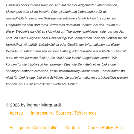
Handlung oder Unterlassung, die sich auf die hier aufgeführten Informationen,
Meinungen oder Links bezieht. Dies gilt auch und insbesondere für die
gesundheitlich relevanten Beiträge, die selbstverständlich kein Ersatz für ein
Gespräch mit dem Arzt Ihres Vertrauens darstellen können. Bei den Texten auf
dieser Webseite handelt es sich nicht um Therapieempfehlungen oder gar um den
Versuch einer Diagnose oder Behandlung! Wir übernehmen keinerlei Gewähr für die
Korrektheit, Aktualität, Vollständigkeit oder Qualität der Informationen auf dieser
Website. Zusätzlich müssen wir jede Haftung oder Garantie ausschließen. Dies gilt
auch für alle Verweise (Links), die direkt oder indirekt angeboten werden. Wir
können für die Inhalte solcher externen Sites, die Sie mittels eines Links oder
sonstiger Hinweise erreichen, keine Verantwortung übernehmen. Ferner haften wir
nicht für direkte oder indirekte Schäden, die auf Informationen zurückgeführt werden
können, die auf diesen externen Websites stehen
© 2026 by Ingmar Marquardt
Aperçu
Impressum / Sources / Références
Politique de Cofidentialité
Contact
Cookie Policy (EU)