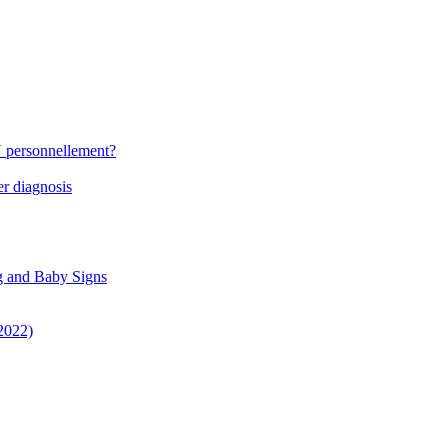
N personnellement?
r diagnosis
g and Baby Signs
 2022)