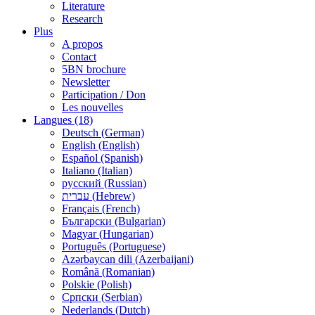
Literature
Research
Plus
A propos
Contact
5BN brochure
Newsletter
Participation / Don
Les nouvelles
Langues (18)
Deutsch (German)
English (English)
Español (Spanish)
Italiano (Italian)
русский (Russian)
עברית (Hebrew)
Français (French)
Български (Bulgarian)
Magyar (Hungarian)
Português (Portuguese)
Azərbaycan dili (Azerbaijani)
Română (Romanian)
Polskie (Polish)
Српски (Serbian)
Nederlands (Dutch)