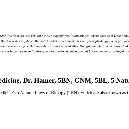
r Unterlassung, die sich auf die hier aufgeführten Informationen, Meinungen oder Links bezieht.
nen. Bei den Texten auf dieser Webseite handelt es sich nicht um Therapieempfehlungen oder gar 
ätzlich müssen wir jede Haftung oder Garantie ausschließen. Dies gilt auch für alle Verweise (Links
 Ferner haften wir nicht für direkte oder indirekte Schäden, die auf Informationen zurückgeführt 
cine, Dr. Hamer, 5BN, GNM, 5BL, 5 Natur
w Medicine’s 5 Natural Laws of Biology (5BN), which are also known