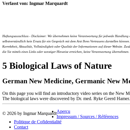
Verfasst von: Ingmar Marquardt
Haftungsausschluss - Disclaimer: Wir übernehmen keine Verantwortung für jedwede Handlung ode
selbstverständlich kein Ersatz für ein Gespräch mit dem Arzt Ihres Vertrauens darstellen kön
Korrektheit, Aktualität, Vollständigkeit oder Qualität der Informationen auf dieser Website. Zus
die Sie mittels eines Links oder sonstiger Hinweise erreichen, keine Verantwortung übernehmen.
5 Biological Laws of Nature
German New Medicine, Germanic New Medi
On this page you will find an introductory video series on the Ne
The biological laws were discovered by Dr. med. Ryke Geerd Hamer.
Aperçu
© 2026 by Ingmar Marquardt
Impressum / Sources / Références
Politique de Cofidentialité
Contact