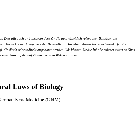
 Dies gilt auch und insbesondere für die gesundheitlich relevanten Beiträge, die
um den Versuch einer Diagnose oder Behandlung! Wir übernehmen keinerlei Gewähr für die
), die direkt oder indirekt angeboten werden. Wir können für die Inhalte solcher externen Sites,
werden können, die auf diesen externen Websites stehen
al Laws of Biology
 as German New Medicine (GNM).