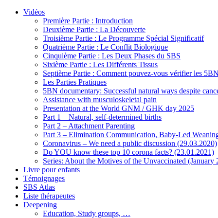
Vidéos
Première Partie : Introduction
Deuxième Partie : La Découverte
Troisième Partie : Le Programme Spécial Significatif
Quatrième Partie : Le Conflit Biologique
Cinquième Partie : Les Deux Phases du SBS
Sixième Partie : Les Différents Tissus
Septième Partie : Comment pouvez-vous vérifier les 5B
Les Parties Pratiques
5BN documentary: Successful natural ways despite cance
Assistance with musculoskeletal pain
Presentation at the World GNM / GHK day 2025
Part 1 – Natural, self-determined births
Part 2 – Attachment Parenting
Part 3 – Elimination Communication, Baby-Led Weanin
Coronavirus – We need a public discussion (29.03.2020)
Do YOU know these top 10 corona facts? (23.01.2021)
Series: About the Motives of the Unvaccinated (January
Livre pour enfants
Témoignages
SBS Atlas
Liste thérapeutes
Deepening
Education, Study groups, …