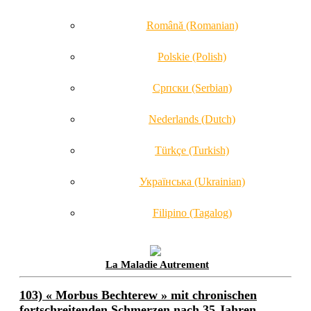
Română (Romanian)
Polskie (Polish)
Српски (Serbian)
Nederlands (Dutch)
Türkçe (Turkish)
Українська (Ukrainian)
Filipino (Tagalog)
La Maladie Autrement
103) « Morbus Bechterew » mit chronischen
fortschreitenden Schmerzen nach 35 Jahren