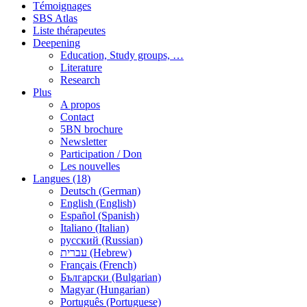
Témoignages
SBS Atlas
Liste thérapeutes
Deepening
Education, Study groups, …
Literature
Research
Plus
A propos
Contact
5BN brochure
Newsletter
Participation / Don
Les nouvelles
Langues (18)
Deutsch (German)
English (English)
Español (Spanish)
Italiano (Italian)
русский (Russian)
עברית (Hebrew)
Français (French)
Български (Bulgarian)
Magyar (Hungarian)
Português (Portuguese)