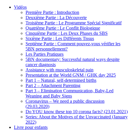
Vidéos
Première Partie : Introduction
Deuxième Partie : La Découverte
Troisième Partie : Le Programme Spécial Significatif
Quatrième Partie : Le Conflit Biologique
Cinquième Partie : Les Deux Phases du SBS
Sixième Partie : Les Différents Tissus
Septième Partie : Comment pouvez-vous vérifier les
5BN personnellement?
Les Parties Pratiques
5BN documentary: Successful natural ways despite
cancer diagnosis
Assistance with musculoskeletal pain
Presentation at the World GNM / GHK day 2025
Part 1 – Natural, self-determined births
Part 2 – Attachment Parenting
Part 3 – Elimination Communication, Baby-Led
Weaning and Baby Signs
Coronavirus – We need a public discussion
(29.03.2020)
Do YOU know these top 10 corona facts? (23.01.2021)
Series: About the Motives of the Unvaccinated (January
2022)
Livre pour enfants