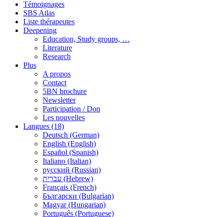
Témoignages
SBS Atlas
Liste thérapeutes
Deepening
Education, Study groups, …
Literature
Research
Plus
A propos
Contact
5BN brochure
Newsletter
Participation / Don
Les nouvelles
Langues (18)
Deutsch (German)
English (English)
Español (Spanish)
Italiano (Italian)
русский (Russian)
עברית (Hebrew)
Français (French)
Български (Bulgarian)
Magyar (Hungarian)
Português (Portuguese)