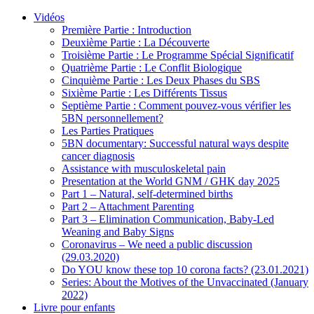
Vidéos
Première Partie : Introduction
Deuxième Partie : La Découverte
Troisième Partie : Le Programme Spécial Significatif
Quatrième Partie : Le Conflit Biologique
Cinquième Partie : Les Deux Phases du SBS
Sixième Partie : Les Différents Tissus
Septième Partie : Comment pouvez-vous vérifier les
5BN personnellement?
Les Parties Pratiques
5BN documentary: Successful natural ways despite
cancer diagnosis
Assistance with musculoskeletal pain
Presentation at the World GNM / GHK day 2025
Part 1 – Natural, self-determined births
Part 2 – Attachment Parenting
Part 3 – Elimination Communication, Baby-Led
Weaning and Baby Signs
Coronavirus – We need a public discussion
(29.03.2020)
Do YOU know these top 10 corona facts? (23.01.2021)
Series: About the Motives of the Unvaccinated (January
2022)
Livre pour enfants