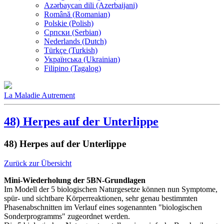
Azərbaycan dili (Azerbaijani)
Română (Romanian)
Polskie (Polish)
Српски (Serbian)
Nederlands (Dutch)
Türkçe (Turkish)
Українська (Ukrainian)
Filipino (Tagalog)
La Maladie Autrement
48) Herpes auf der Unterlippe
48) Herpes auf der Unterlippe
Zurück zur Übersicht
Mini-Wiederholung der 5BN-Grundlagen
Im Modell der 5 biologischen Naturgesetze können nun Symptome,
spür- und sichtbare Körperreaktionen, sehr genau bestimmten
Phasenabschnitten im Verlauf eines sogenannten "biologischen
Sonderprogramms" zugeordnet werden.