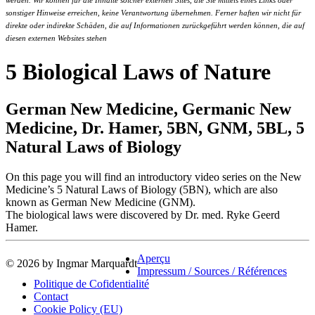
werden. Wir können für die Inhalte solcher externen Sites, die Sie mittels eines Links oder
sonstiger Hinweise erreichen, keine Verantwortung übernehmen. Ferner haften wir nicht für
direkte oder indirekte Schäden, die auf Informationen zurückgeführt werden können, die auf
diesen externen Websites stehen
5 Biological Laws of Nature
German New Medicine, Germanic New
Medicine, Dr. Hamer, 5BN, GNM, 5BL, 5
Natural Laws of Biology
On this page you will find an introductory video series on the New
Medicine’s 5 Natural Laws of Biology (5BN), which are also
known as German New Medicine (GNM).
The biological laws were discovered by Dr. med. Ryke Geerd
Hamer.
Aperçu
© 2026 by Ingmar Marquardt
Impressum / Sources / Références
Politique de Cofidentialité
Contact
Cookie Policy (EU)