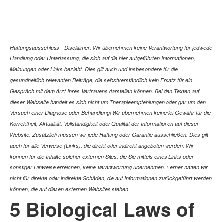
Haftungsausschluss - Disclaimer: Wir übernehmen keine Verantwortung für jedwede
Handlung oder Unterlassung, die sich auf die hier aufgeführten Informationen,
Meinungen oder Links bezieht. Dies gilt auch und insbesondere für die
gesundheitlich relevanten Beiträge, die selbstverständlich kein Ersatz für ein
Gespräch mit dem Arzt Ihres Vertrauens darstellen können. Bei den Texten auf
dieser Webseite handelt es sich nicht um Therapieempfehlungen oder gar um den
Versuch einer Diagnose oder Behandlung! Wir übernehmen keinerlei Gewähr für die
Korrektheit, Aktualität, Vollständigkeit oder Qualität der Informationen auf dieser
Website. Zusätzlich müssen wir jede Haftung oder Garantie ausschließen. Dies gilt
auch für alle Verweise (Links), die direkt oder indirekt angeboten werden. Wir
können für die Inhalte solcher externen Sites, die Sie mittels eines Links oder
sonstiger Hinweise erreichen, keine Verantwortung übernehmen. Ferner haften wir
nicht für direkte oder indirekte Schäden, die auf Informationen zurückgeführt werden
können, die auf diesen externen Websites stehen
5 Biological Laws of