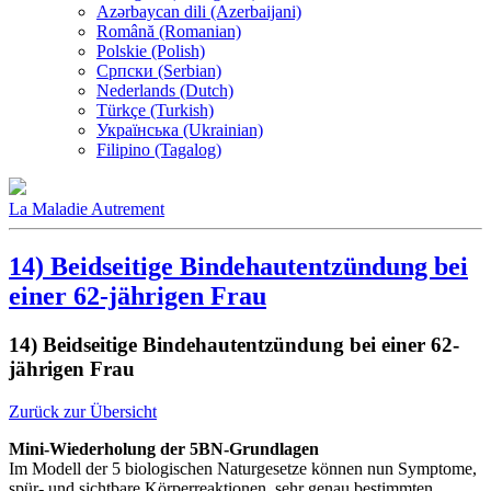
Azərbaycan dili (Azerbaijani)
Română (Romanian)
Polskie (Polish)
Српски (Serbian)
Nederlands (Dutch)
Türkçe (Turkish)
Українська (Ukrainian)
Filipino (Tagalog)
La Maladie Autrement
14) Beidseitige Bindehautentzündung bei
einer 62-jährigen Frau
14) Beidseitige Bindehautentzündung bei einer 62-
jährigen Frau
Zurück zur Übersicht
Mini-Wiederholung der 5BN-Grundlagen
Im Modell der 5 biologischen Naturgesetze können nun Symptome,
spür- und sichtbare Körperreaktionen, sehr genau bestimmten