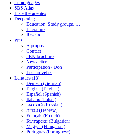
Témoignages
SBS Atlas
Liste thérapeutes
Deepening
Education, Study groups, …
Literature
Research
Plus
A propos
Contact
5BN brochure
Newsletter
Participation / Don
Les nouvelles
Langues (18)
Deutsch (German)
English (English)
Español (Spanish)
Italiano (Italian)
русский (Russian)
עברית (Hebrew)
Français (French)
Български (Bulgarian)
Magyar (Hungarian)
Português (Portuguese)