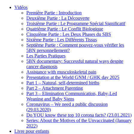
Vidéos
Première Partie : Introduction
Deuxième Partie : La Découverte
Troisième Partie : Le Programme Spécial Significatif
Quatrième Partie : Le Conflit Biologique
Cinquième Partie : Les Deux Phases du SBS
Sixième Partie : Les Différents Tissus
Septième Partie : Comment pouvez-vous vérifier les
5BN personnellement?
Les Parties Pratiques
5BN documentary: Successful natural ways despite
cancer diagnosis
Assistance with musculoskeletal pain
Presentation at the World GNM / GHK day 2025
Part 1 – Natural, self-determined births
Part 2 – Attachment Parenting
Part 3 – Elimination Communication, Baby-Led
Weaning and Baby Signs
Coronavirus – We need a public discussion
(29.03.2020)
Do YOU know these top 10 corona facts? (23.01.2021)
Series: About the Motives of the Unvaccinated (January
2022)
Livre pour enfants