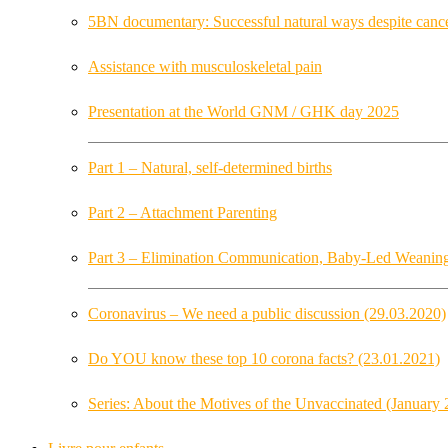
5BN documentary: Successful natural ways despite cance
Assistance with musculoskeletal pain
Presentation at the World GNM / GHK day 2025
Part 1 – Natural, self-determined births
Part 2 – Attachment Parenting
Part 3 – Elimination Communication, Baby-Led Weanin
Coronavirus – We need a public discussion (29.03.2020)
Do YOU know these top 10 corona facts? (23.01.2021)
Series: About the Motives of the Unvaccinated (January