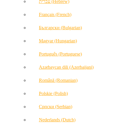
עברית (Hebrew)
Français (French)
Български (Bulgarian)
Magyar (Hungarian)
Português (Portuguese)
Azərbaycan dili (Azerbaijani)
Română (Romanian)
Polskie (Polish)
Српски (Serbian)
Nederlands (Dutch)