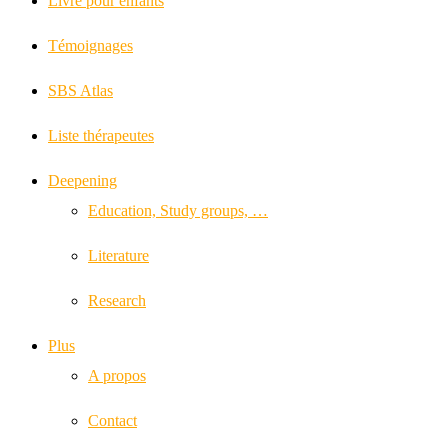
Livre pour enfants
Témoignages
SBS Atlas
Liste thérapeutes
Deepening
Education, Study groups, …
Literature
Research
Plus
A propos
Contact