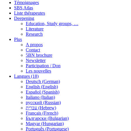
Témoignages
SBS Atlas
Liste thérapeutes
Deepening
Education, Study groups, …
Literature
Research
Plus
A propos
Contact
5BN brochure
Newsletter
Participation / Don
Les nouvelles
Langues (18)
Deutsch (German)
English (English)
Español (Spanish)
Italiano (Italian)
русский (Russian)
עברית (Hebrew)
Français (French)
Български (Bulgarian)
Magyar (Hungarian)
Português (Portuguese)