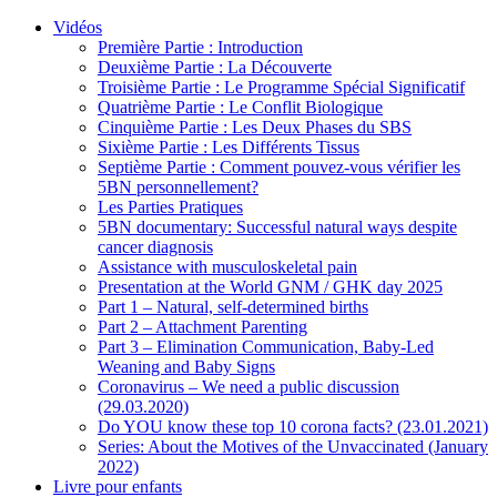
Vidéos
Première Partie : Introduction
Deuxième Partie : La Découverte
Troisième Partie : Le Programme Spécial Significatif
Quatrième Partie : Le Conflit Biologique
Cinquième Partie : Les Deux Phases du SBS
Sixième Partie : Les Différents Tissus
Septième Partie : Comment pouvez-vous vérifier les
5BN personnellement?
Les Parties Pratiques
5BN documentary: Successful natural ways despite
cancer diagnosis
Assistance with musculoskeletal pain
Presentation at the World GNM / GHK day 2025
Part 1 – Natural, self-determined births
Part 2 – Attachment Parenting
Part 3 – Elimination Communication, Baby-Led
Weaning and Baby Signs
Coronavirus – We need a public discussion
(29.03.2020)
Do YOU know these top 10 corona facts? (23.01.2021)
Series: About the Motives of the Unvaccinated (January
2022)
Livre pour enfants