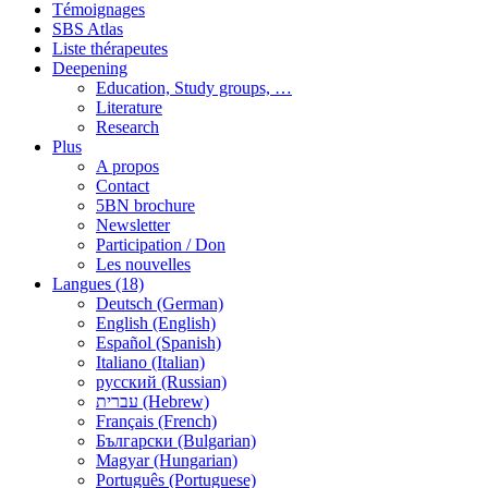
Témoignages
SBS Atlas
Liste thérapeutes
Deepening
Education, Study groups, …
Literature
Research
Plus
A propos
Contact
5BN brochure
Newsletter
Participation / Don
Les nouvelles
Langues (18)
Deutsch (German)
English (English)
Español (Spanish)
Italiano (Italian)
русский (Russian)
עברית (Hebrew)
Français (French)
Български (Bulgarian)
Magyar (Hungarian)
Português (Portuguese)