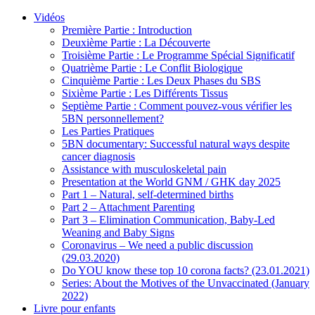
Vidéos
Première Partie : Introduction
Deuxième Partie : La Découverte
Troisième Partie : Le Programme Spécial Significatif
Quatrième Partie : Le Conflit Biologique
Cinquième Partie : Les Deux Phases du SBS
Sixième Partie : Les Différents Tissus
Septième Partie : Comment pouvez-vous vérifier les
5BN personnellement?
Les Parties Pratiques
5BN documentary: Successful natural ways despite
cancer diagnosis
Assistance with musculoskeletal pain
Presentation at the World GNM / GHK day 2025
Part 1 – Natural, self-determined births
Part 2 – Attachment Parenting
Part 3 – Elimination Communication, Baby-Led
Weaning and Baby Signs
Coronavirus – We need a public discussion
(29.03.2020)
Do YOU know these top 10 corona facts? (23.01.2021)
Series: About the Motives of the Unvaccinated (January
2022)
Livre pour enfants