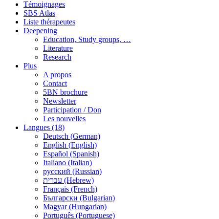
Témoignages
SBS Atlas
Liste thérapeutes
Deepening
Education, Study groups, …
Literature
Research
Plus
A propos
Contact
5BN brochure
Newsletter
Participation / Don
Les nouvelles
Langues (18)
Deutsch (German)
English (English)
Español (Spanish)
Italiano (Italian)
русский (Russian)
עברית (Hebrew)
Français (French)
Български (Bulgarian)
Magyar (Hungarian)
Português (Portuguese)