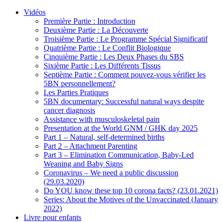
Vidéos
Première Partie : Introduction
Deuxième Partie : La Découverte
Troisième Partie : Le Programme Spécial Significatif
Quatrième Partie : Le Conflit Biologique
Cinquième Partie : Les Deux Phases du SBS
Sixième Partie : Les Différents Tissus
Septième Partie : Comment pouvez-vous vérifier les
5BN personnellement?
Les Parties Pratiques
5BN documentary: Successful natural ways despite
cancer diagnosis
Assistance with musculoskeletal pain
Presentation at the World GNM / GHK day 2025
Part 1 – Natural, self-determined births
Part 2 – Attachment Parenting
Part 3 – Elimination Communication, Baby-Led
Weaning and Baby Signs
Coronavirus – We need a public discussion
(29.03.2020)
Do YOU know these top 10 corona facts? (23.01.2021)
Series: About the Motives of the Unvaccinated (January
2022)
Livre pour enfants