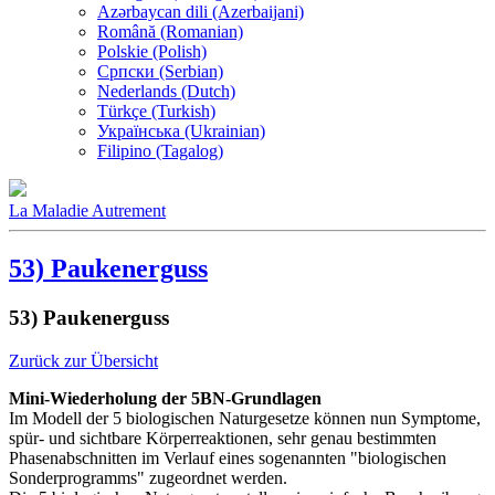
Azərbaycan dili (Azerbaijani)
Română (Romanian)
Polskie (Polish)
Српски (Serbian)
Nederlands (Dutch)
Türkçe (Turkish)
Українська (Ukrainian)
Filipino (Tagalog)
La Maladie Autrement
53) Paukenerguss
53) Paukenerguss
Zurück zur Übersicht
Mini-Wiederholung der 5BN-Grundlagen
Im Modell der 5 biologischen Naturgesetze können nun Symptome,
spür- und sichtbare Körperreaktionen, sehr genau bestimmten
Phasenabschnitten im Verlauf eines sogenannten "biologischen
Sonderprogramms" zugeordnet werden.