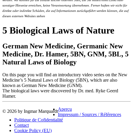
werden. Wir können für die Inhalte solcher externen Sites, die Sie mittels eines Links oder
sonstiger Hinweise erreichen, keine Verantwortung übernehmen. Ferner haften wir nicht für
direkte oder indirekte Schäden, die auf Informationen zurückgeführt werden können, die auf
diesen externen Websites stehen
5 Biological Laws of Nature
German New Medicine, Germanic New
Medicine, Dr. Hamer, 5BN, GNM, 5BL, 5
Natural Laws of Biology
On this page you will find an introductory video series on the New
Medicine’s 5 Natural Laws of Biology (5BN), which are also
known as German New Medicine (GNM).
The biological laws were discovered by Dr. med. Ryke Geerd
Hamer.
Aperçu
© 2026 by Ingmar Marquardt
Impressum / Sources / Références
Politique de Cofidentialité
Contact
Cookie Policy (EU)