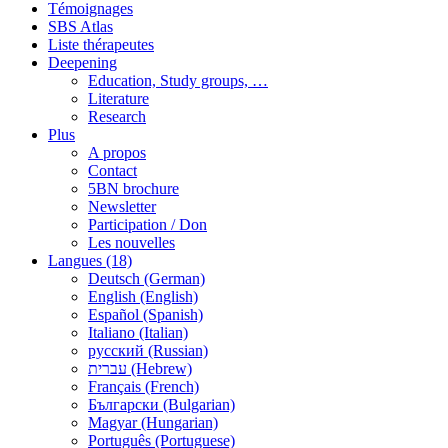
Témoignages
SBS Atlas
Liste thérapeutes
Deepening
Education, Study groups, …
Literature
Research
Plus
A propos
Contact
5BN brochure
Newsletter
Participation / Don
Les nouvelles
Langues (18)
Deutsch (German)
English (English)
Español (Spanish)
Italiano (Italian)
русский (Russian)
עברית (Hebrew)
Français (French)
Български (Bulgarian)
Magyar (Hungarian)
Português (Portuguese)