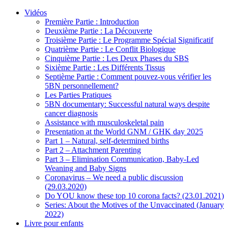
Vidéos
Première Partie : Introduction
Deuxième Partie : La Découverte
Troisième Partie : Le Programme Spécial Significatif
Quatrième Partie : Le Conflit Biologique
Cinquième Partie : Les Deux Phases du SBS
Sixième Partie : Les Différents Tissus
Septième Partie : Comment pouvez-vous vérifier les
5BN personnellement?
Les Parties Pratiques
5BN documentary: Successful natural ways despite
cancer diagnosis
Assistance with musculoskeletal pain
Presentation at the World GNM / GHK day 2025
Part 1 – Natural, self-determined births
Part 2 – Attachment Parenting
Part 3 – Elimination Communication, Baby-Led
Weaning and Baby Signs
Coronavirus – We need a public discussion
(29.03.2020)
Do YOU know these top 10 corona facts? (23.01.2021)
Series: About the Motives of the Unvaccinated (January
2022)
Livre pour enfants