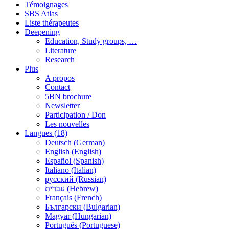
Témoignages
SBS Atlas
Liste thérapeutes
Deepening
Education, Study groups, …
Literature
Research
Plus
A propos
Contact
5BN brochure
Newsletter
Participation / Don
Les nouvelles
Langues (18)
Deutsch (German)
English (English)
Español (Spanish)
Italiano (Italian)
русский (Russian)
עברית (Hebrew)
Français (French)
Български (Bulgarian)
Magyar (Hungarian)
Português (Portuguese)