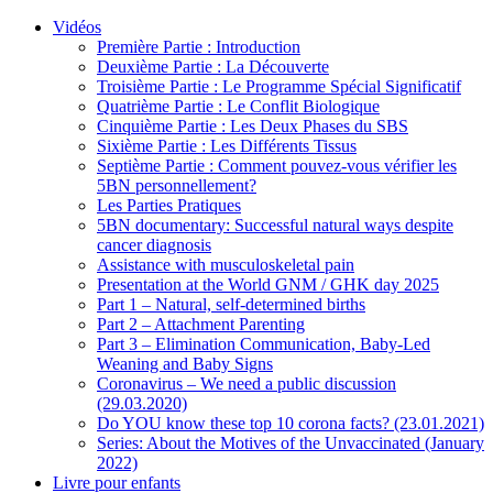
Vidéos
Première Partie : Introduction
Deuxième Partie : La Découverte
Troisième Partie : Le Programme Spécial Significatif
Quatrième Partie : Le Conflit Biologique
Cinquième Partie : Les Deux Phases du SBS
Sixième Partie : Les Différents Tissus
Septième Partie : Comment pouvez-vous vérifier les
5BN personnellement?
Les Parties Pratiques
5BN documentary: Successful natural ways despite
cancer diagnosis
Assistance with musculoskeletal pain
Presentation at the World GNM / GHK day 2025
Part 1 – Natural, self-determined births
Part 2 – Attachment Parenting
Part 3 – Elimination Communication, Baby-Led
Weaning and Baby Signs
Coronavirus – We need a public discussion
(29.03.2020)
Do YOU know these top 10 corona facts? (23.01.2021)
Series: About the Motives of the Unvaccinated (January
2022)
Livre pour enfants