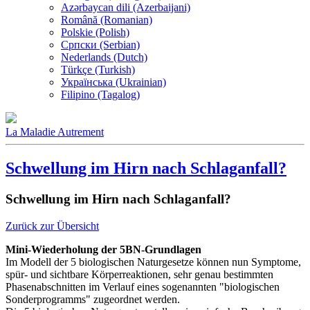
Azərbaycan dili (Azerbaijani)
Română (Romanian)
Polskie (Polish)
Српски (Serbian)
Nederlands (Dutch)
Türkçe (Turkish)
Українська (Ukrainian)
Filipino (Tagalog)
La Maladie Autrement
Schwellung im Hirn nach Schlaganfall?
Schwellung im Hirn nach Schlaganfall?
Zurück zur Übersicht
Mini-Wiederholung der 5BN-Grundlagen
Im Modell der 5 biologischen Naturgesetze können nun Symptome,
spür- und sichtbare Körperreaktionen, sehr genau bestimmten
Phasenabschnitten im Verlauf eines sogenannten "biologischen
Sonderprogramms" zugeordnet werden.