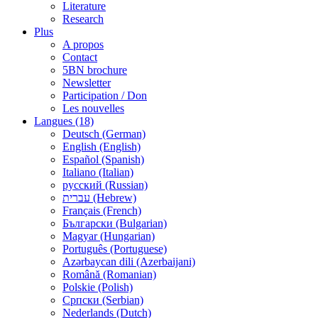
Literature
Research
Plus
A propos
Contact
5BN brochure
Newsletter
Participation / Don
Les nouvelles
Langues (18)
Deutsch (German)
English (English)
Español (Spanish)
Italiano (Italian)
русский (Russian)
עברית (Hebrew)
Français (French)
Български (Bulgarian)
Magyar (Hungarian)
Português (Portuguese)
Azərbaycan dili (Azerbaijani)
Română (Romanian)
Polskie (Polish)
Српски (Serbian)
Nederlands (Dutch)