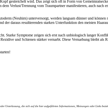
opf gestreichelt wird. Das zeigt sich oft in Form von Gemeimratsecken
 dem dem Verlust/Trennung vom Traumpartner manifestieren, auch nach 
toderm (Neuhirn) unterversorgt, werden langsam dünner und können nach
und der daraus resultierenden starken Unterfunktion den meisten Haarau
cht. Starke Symptome zeigen sich erst nach unbiologisch langer Konflik
ezidive und Schienen stärker vernarbt. Diese Vernarbung bleibt als Re
tarten!
r Unterlassung, die sich auf die hier aufgeführten Informationen, Meinungen oder Links bezieht.