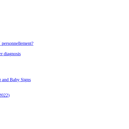
N personnellement?
r diagnosis
g and Baby Signs
 2022)