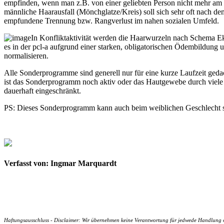
empfinden, wenn man z.B. von einer geliebten Person nicht mehr am K
männliche Haarausfall (Mönchglatze/Kreis) soll sich sehr oft nach
empfundene Trennung bzw. Rangverlust im nahen sozialen Umfeld.
In Konfliktaktivität werden die Haarwurzeln nach Schema Ek
es in der pcl-a aufgrund einer starken, obligatorischen Ödembildung 
normalisieren.
Alle Sonderprogramme sind generell nur für eine kurze Laufzeit geda
ist das Sonderprogramm noch aktiv oder das Hautgewebe durch viele R
dauerhaft eingeschränkt.
PS: Dieses Sonderprogramm kann auch beim weiblichen Geschlecht s
Verfasst von: Ingmar Marquardt
Haftungsausschluss - Disclaimer: Wir übernehmen keine Verantwortung für jedwede Handlung ode