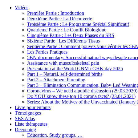
Vidéos
Première Partie : Introduction
Deuxième Partie : La Découverte
Troisième Partie : Le Programme Spécial Significatif
Quatrième Partie : Le Conflit Biologique
Cinquième Partie : Les Deux Phases du SBS
Sixième Partie : Les Différents Tissus
Septième Partie : Comment pouvez-vous vérifier les 5B
Les Parties Pratiques
5BN documentary: Successful natural ways despite cance
Assistance with musculoskeletal pain
Presentation at the World GNM / GHK day 2025
Part 1 – Natural, self-determined births
Part 2 – Attachment Parenting
Part 3 – Elimination Communication, Baby-Led Weanin
Coronavirus – We need a public discussion (29.03.2020)
Do YOU know these top 10 corona facts? (23.01.2021)
Series: About the Motives of the Unvaccinated (January
Livre pour enfants
Témoignages
SBS Atlas
Liste thérapeutes
Deepening
Education, Study groups, …